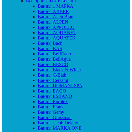
Все производители ванн
Ванны 1 МАРКА
Ванны ABBER
Ванны Allen Brau
Ванны ALPEN
Ванны APPOLLO
Ванны AQUANET
Ванны AQUATEK
Ванны Bach
Ванны BAS
Ванны BeIIRado
Ванны BellAgua
Ванны BESCO
Ванны Black & White
Ванны C-Bath
Ванны Cersanit
Ванны DOMANI-SPA
Ванны EAGO
Ванны ESBANO
Ванны Eurolux
Ванны Frank
Ванны Gemy
Ванны Grossman
Ванны Jacob Delafon
Ванны MARKA ONE