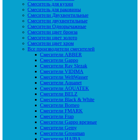
Смеситель для кухни
Смеситель для раковины
Смесители Двухвентильные
Смесители двухвентильные
Смесители Однорычажные
Смесители цвет бронза
Смесители цвет золото
Смесители цвет хром
Все производители смесителей
Cмесители ABBER
Cмесители Gappo
Cмесители Rav Slezak
Cмесители VIDIMA
Cмесители WeltWasser
Смесители Aquanet
Смесители AQUATEK
Смесители BELZ
Смесители Black & White
Смесители Borneo
Смесители FMARK
Смесители Frap
Смесители Gappo врезные
Смесители Gemy
Смесители Grossman
Смесители HAIBA