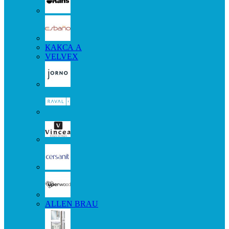
КАКСА А
VELVEX
ALLEN BRAU