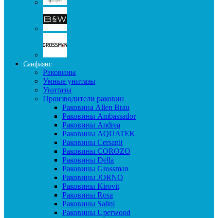
Санфаянс
Раковины
Умные унитазы
Унитазы
Производители раковин
Раковина Allen Brau
Раковины Ambassador
Раковины Andrea
Раковины AQUATEK
Раковины Cersanit
Раковины COROZO
Раковины Della
Раковины Grossman
Раковины JORNO
Раковины Kirovit
Раковины Rosa
Раковины Salini
Раковины Uperwood