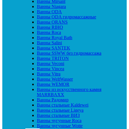
Ванны Mirsant
Ванны Niagara
Ванны ODA
Ванны ODA гидромассажные
Ванны ORANS
Ванны RIHO
Ванны Roca
Ванны Royal Bath
Ванны Salini
Ванны SANTEK
Ванны SSWW без гидромассажа
Ванны TRITON
Ванны Veconi
Ванны Vincea
Ванны Vitra
Ванны WeltWasser
Ванны WEMOR
Ванны из искусственного камня
MARRBAXX
Ванны Радомир
Ванны стальные Kaldewei
Ванны стальные Ligeya
Ванны стальные ВИЗ
Ванны чугунные Roca
Ванны чугунные Wotte