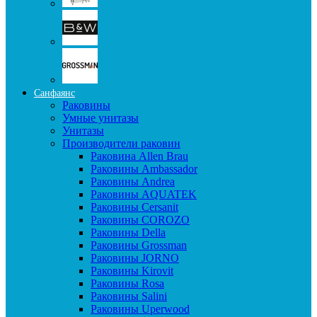
Санфаянс
Раковины
Умные унитазы
Унитазы
Производители раковин
Раковина Allen Brau
Раковины Ambassador
Раковины Andrea
Раковины AQUATEK
Раковины Cersanit
Раковины COROZO
Раковины Della
Раковины Grossman
Раковины JORNO
Раковины Kirovit
Раковины Rosa
Раковины Salini
Раковины Uperwood