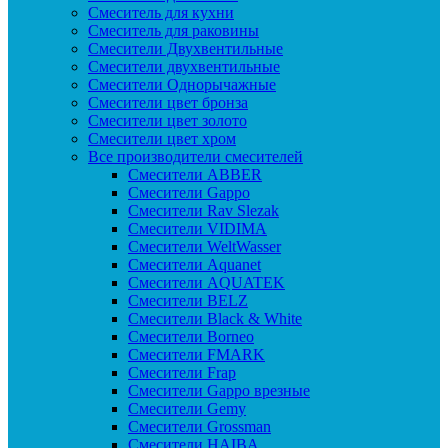
Смеситель для кухни
Смеситель для раковины
Смесители Двухвентильные
Смесители двухвентильные
Смесители Однорычажные
Смесители цвет бронза
Смесители цвет золото
Смесители цвет хром
Все производители смесителей
Cмесители ABBER
Cмесители Gappo
Cмесители Rav Slezak
Cмесители VIDIMA
Cмесители WeltWasser
Смесители Aquanet
Смесители AQUATEK
Смесители BELZ
Смесители Black & White
Смесители Borneo
Смесители FMARK
Смесители Frap
Смесители Gappo врезные
Смесители Gemy
Смесители Grossman
Смесители HAIBA