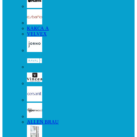
КАКСА А
VELVEX
ALLEN BRAU