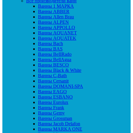
Все производители ванн
Ванны 1 МАРКА
Ванны ABBER
Ванны Allen Brau
Ванны ALPEN
Ванны APPOLLO
Ванны AQUANET
Ванны AQUATEK
Ванны Bach
Ванны BAS
Ванны BeIIRado
Ванны BellAgua
Ванны BESCO
Ванны Black & White
Ванны C-Bath
Ванны Cersanit
Ванны DOMANI-SPA
Ванны EAGO
Ванны ESBANO
Ванны Eurolux
Ванны Frank
Ванны Gemy
Ванны Grossman
Ванны Jacob Delafon
Ванны MARKA ONE