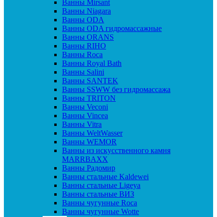
Ванны Mirsant
Ванны Niagara
Ванны ODA
Ванны ODA гидромассажные
Ванны ORANS
Ванны RIHO
Ванны Roca
Ванны Royal Bath
Ванны Salini
Ванны SANTEK
Ванны SSWW без гидромассажа
Ванны TRITON
Ванны Veconi
Ванны Vincea
Ванны Vitra
Ванны WeltWasser
Ванны WEMOR
Ванны из искусственного камня
MARRBAXX
Ванны Радомир
Ванны стальные Kaldewei
Ванны стальные Ligeya
Ванны стальные ВИЗ
Ванны чугунные Roca
Ванны чугунные Wotte