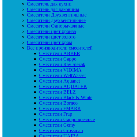
Смеситель для кухни
Смеситель для раковины
Смесители Двухвентильные
Смесители двухвентильные
Смесители Однорычажные
Смесители цвет бронза
Смесители цвет золото
Смесители цвет хром
Все производители смесителей
Cмесители ABBER
Cмесители Gappo
Cмесители Rav Slezak
Cмесители VIDIMA
Cмесители WeltWasser
Смесители Aquanet
Смесители AQUATEK
Смесители BELZ
Смесители Black & White
Смесители Borneo
Смесители FMARK
Смесители Frap
Смесители Gappo врезные
Смесители Gemy
Смесители Grossman
Смесители HAIBA