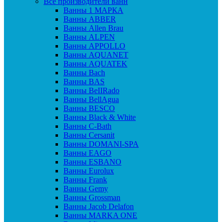
Все производители ванн
Ванны 1 МАРКА
Ванны ABBER
Ванны Allen Brau
Ванны ALPEN
Ванны APPOLLO
Ванны AQUANET
Ванны AQUATEK
Ванны Bach
Ванны BAS
Ванны BeIIRado
Ванны BellAgua
Ванны BESCO
Ванны Black & White
Ванны C-Bath
Ванны Cersanit
Ванны DOMANI-SPA
Ванны EAGO
Ванны ESBANO
Ванны Eurolux
Ванны Frank
Ванны Gemy
Ванны Grossman
Ванны Jacob Delafon
Ванны MARKA ONE