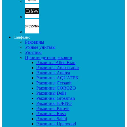
Санфаянс
Раковины
Умные унитазы
Унитазы
Производители раковин
Раковина Allen Brau
Раковины Ambassador
Раковины Andrea
Раковины AQUATEK
Раковины Cersanit
Раковины COROZO
Раковины Della
Раковины Grossman
Раковины JORNO
Раковины Kirovit
Раковины Rosa
Раковины Salini
Раковины Uperwood