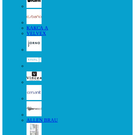
КАКСА А
VELVEX
ALLEN BRAU