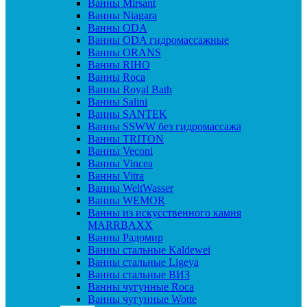
Ванны Mirsant
Ванны Niagara
Ванны ODA
Ванны ODA гидромассажные
Ванны ORANS
Ванны RIHO
Ванны Roca
Ванны Royal Bath
Ванны Salini
Ванны SANTEK
Ванны SSWW без гидромассажа
Ванны TRITON
Ванны Veconi
Ванны Vincea
Ванны Vitra
Ванны WeltWasser
Ванны WEMOR
Ванны из искусственного камня
MARRBAXX
Ванны Радомир
Ванны стальные Kaldewei
Ванны стальные Ligeya
Ванны стальные ВИЗ
Ванны чугунные Roca
Ванны чугунные Wotte