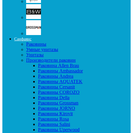
Санфаянс
Раковины
Умные унитазы
Унитазы
Производители раковин
Раковина Allen Brau
Раковины Ambassador
Раковины Andrea
Раковины AQUATEK
Раковины Cersanit
Раковины COROZO
Раковины Della
Раковины Grossman
Раковины JORNO
Раковины Kirovit
Раковины Rosa
Раковины Salini
Раковины Uperwood