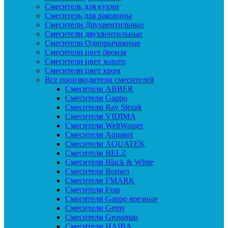
Смеситель для кухни
Смеситель для раковины
Смесители Двухвентильные
Смесители двухвентильные
Смесители Однорычажные
Смесители цвет бронза
Смесители цвет золото
Смесители цвет хром
Все производители смесителей
Cмесители ABBER
Cмесители Gappo
Cмесители Rav Slezak
Cмесители VIDIMA
Cмесители WeltWasser
Смесители Aquanet
Смесители AQUATEK
Смесители BELZ
Смесители Black & White
Смесители Borneo
Смесители FMARK
Смесители Frap
Смесители Gappo врезные
Смесители Gemy
Смесители Grossman
Смесители HAIBA