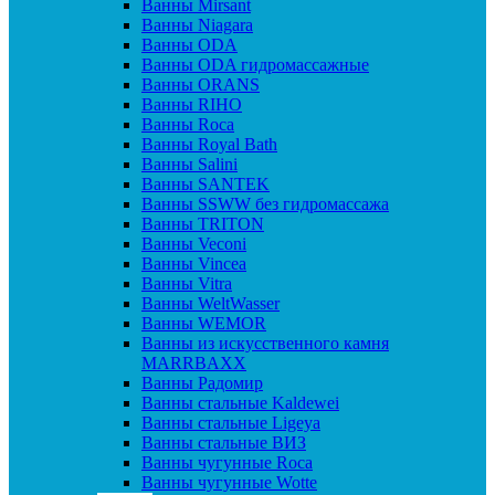
Ванны Mirsant
Ванны Niagara
Ванны ODA
Ванны ODA гидромассажные
Ванны ORANS
Ванны RIHO
Ванны Roca
Ванны Royal Bath
Ванны Salini
Ванны SANTEK
Ванны SSWW без гидромассажа
Ванны TRITON
Ванны Veconi
Ванны Vincea
Ванны Vitra
Ванны WeltWasser
Ванны WEMOR
Ванны из искусственного камня
MARRBAXX
Ванны Радомир
Ванны стальные Kaldewei
Ванны стальные Ligeya
Ванны стальные ВИЗ
Ванны чугунные Roca
Ванны чугунные Wotte