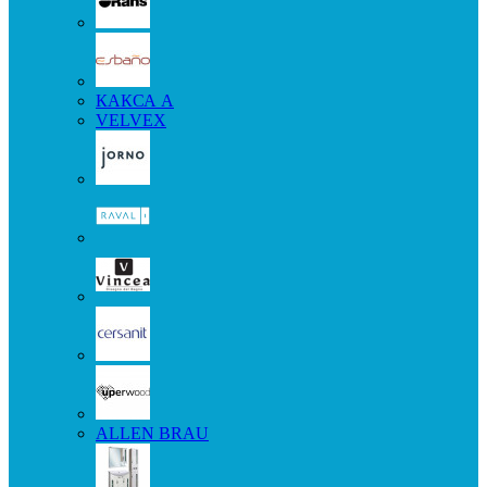
КАКСА А
VELVEX
ALLEN BRAU