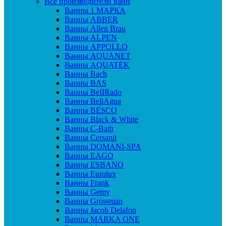
Все производители ванн
Ванны 1 МАРКА
Ванны ABBER
Ванны Allen Brau
Ванны ALPEN
Ванны APPOLLO
Ванны AQUANET
Ванны AQUATEK
Ванны Bach
Ванны BAS
Ванны BeIIRado
Ванны BellAgua
Ванны BESCO
Ванны Black & White
Ванны C-Bath
Ванны Cersanit
Ванны DOMANI-SPA
Ванны EAGO
Ванны ESBANO
Ванны Eurolux
Ванны Frank
Ванны Gemy
Ванны Grossman
Ванны Jacob Delafon
Ванны MARKA ONE