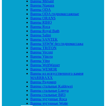
Ванны Mirsant
Ванны Niagara
Ванны ODA
Ванны ODA гидромассажные
Ванны ORANS
Ванны RIHO
Ванны Roca
Ванны Royal Bath
Ванны Salini
Ванны SANTEK
Ванны SSWW без гидромассажа
Ванны TRITON
Ванны Veconi
Ванны Vincea
Ванны Vitra
Ванны WeltWasser
Ванны WEMOR
Ванны из искусственного камня
MARRBAXX
Ванны Радомир
Ванны стальные Kaldewei
Ванны стальные Ligeya
Ванны стальные ВИЗ
Ванны чугунные Roca
Ванны чугунные Wotte