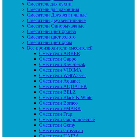
Смеситель для кухни
Смеситель для раковины
Смесители Двухвентильные
Смесители двухвентильные
Смесители Однорычажные
Смесители цвет бронза
Смесители цвет золото
Смесители цвет хром
Все производители смесителей
Cмесители ABBER
Cмесители Gappo
Cмесители Rav Slezak
Cмесители VIDIMA
Cмесители WeltWasser
Смесители Aquanet
Смесители AQUATEK
Смесители BELZ
Смесители Black & White
Смесители Borneo
Смесители FMARK
Смесители Frap
Смесители Gappo врезные
Смесители Gemy
Смесители Grossman
Смесители HAIBA