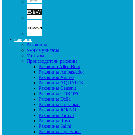
Санфаянс
Раковины
Умные унитазы
Унитазы
Производители раковин
Раковина Allen Brau
Раковины Ambassador
Раковины Andrea
Раковины AQUATEK
Раковины Cersanit
Раковины COROZO
Раковины Della
Раковины Grossman
Раковины JORNO
Раковины Kirovit
Раковины Rosa
Раковины Salini
Раковины Uperwood