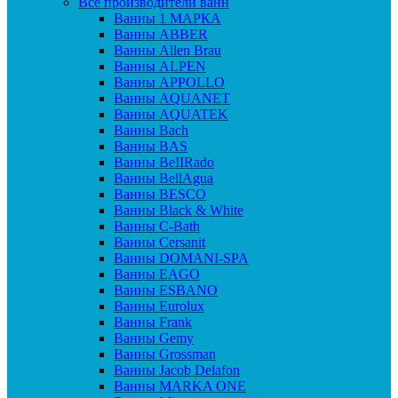
Все производители ванн
Ванны 1 МАРКА
Ванны ABBER
Ванны Allen Brau
Ванны ALPEN
Ванны APPOLLO
Ванны AQUANET
Ванны AQUATEK
Ванны Bach
Ванны BAS
Ванны BeIIRado
Ванны BellAgua
Ванны BESCO
Ванны Black & White
Ванны C-Bath
Ванны Cersanit
Ванны DOMANI-SPA
Ванны EAGO
Ванны ESBANO
Ванны Eurolux
Ванны Frank
Ванны Gemy
Ванны Grossman
Ванны Jacob Delafon
Ванны MARKA ONE