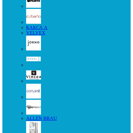
КАКСА А
VELVEX
ALLEN BRAU