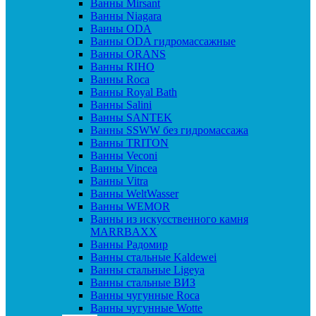
Ванны Mirsant
Ванны Niagara
Ванны ODA
Ванны ODA гидромассажные
Ванны ORANS
Ванны RIHO
Ванны Roca
Ванны Royal Bath
Ванны Salini
Ванны SANTEK
Ванны SSWW без гидромассажа
Ванны TRITON
Ванны Veconi
Ванны Vincea
Ванны Vitra
Ванны WeltWasser
Ванны WEMOR
Ванны из искусственного камня
MARRBAXX
Ванны Радомир
Ванны стальные Kaldewei
Ванны стальные Ligeya
Ванны стальные ВИЗ
Ванны чугунные Roca
Ванны чугунные Wotte