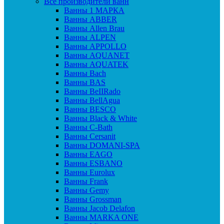
Все производители ванн
Ванны 1 МАРКА
Ванны ABBER
Ванны Allen Brau
Ванны ALPEN
Ванны APPOLLO
Ванны AQUANET
Ванны AQUATEK
Ванны Bach
Ванны BAS
Ванны BeIIRado
Ванны BellAgua
Ванны BESCO
Ванны Black & White
Ванны C-Bath
Ванны Cersanit
Ванны DOMANI-SPA
Ванны EAGO
Ванны ESBANO
Ванны Eurolux
Ванны Frank
Ванны Gemy
Ванны Grossman
Ванны Jacob Delafon
Ванны MARKA ONE