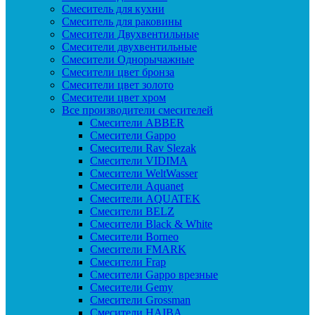
Смеситель для кухни
Смеситель для раковины
Смесители Двухвентильные
Смесители двухвентильные
Смесители Однорычажные
Смесители цвет бронза
Смесители цвет золото
Смесители цвет хром
Все производители смесителей
Cмесители ABBER
Cмесители Gappo
Cмесители Rav Slezak
Cмесители VIDIMA
Cмесители WeltWasser
Смесители Aquanet
Смесители AQUATEK
Смесители BELZ
Смесители Black & White
Смесители Borneo
Смесители FMARK
Смесители Frap
Смесители Gappo врезные
Смесители Gemy
Смесители Grossman
Смесители HAIBA