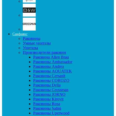
Санфаянс
Раковины
Умные унитазы
Унитазы
Производители раковин
Раковина Allen Brau
Раковины Ambassador
Раковины Andrea
Раковины AQUATEK
Раковины Cersanit
Раковины COROZO
Раковины Della
Раковины Grossman
Раковины JORNO
Раковины Kirovit
Раковины Rosa
Раковины Salini
Раковины Uperwood