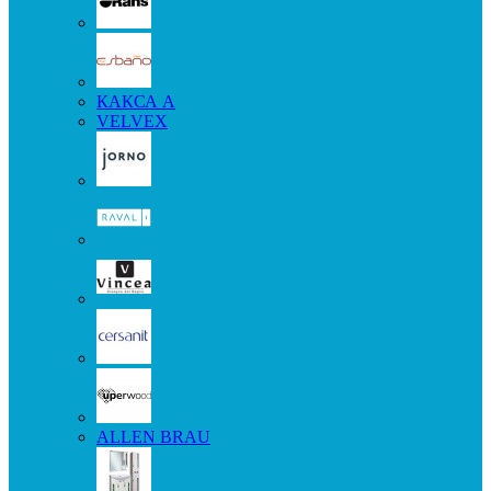
КАКСА А
VELVEX
ALLEN BRAU