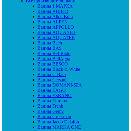
Все производители ванн
Ванны 1 МАРКА
Ванны ABBER
Ванны Allen Brau
Ванны ALPEN
Ванны APPOLLO
Ванны AQUANET
Ванны AQUATEK
Ванны Bach
Ванны BAS
Ванны BeIIRado
Ванны BellAgua
Ванны BESCO
Ванны Black & White
Ванны C-Bath
Ванны Cersanit
Ванны DOMANI-SPA
Ванны EAGO
Ванны ESBANO
Ванны Eurolux
Ванны Frank
Ванны Gemy
Ванны Grossman
Ванны Jacob Delafon
Ванны MARKA ONE