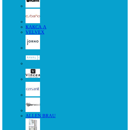
КАКСА А
VELVEX
ALLEN BRAU