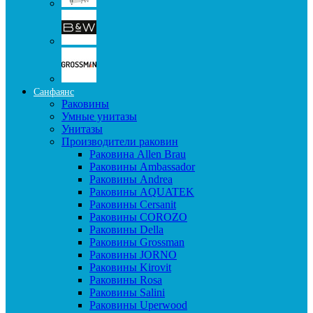
Санфаянс
Раковины
Умные унитазы
Унитазы
Производители раковин
Раковина Allen Brau
Раковины Ambassador
Раковины Andrea
Раковины AQUATEK
Раковины Cersanit
Раковины COROZO
Раковины Della
Раковины Grossman
Раковины JORNO
Раковины Kirovit
Раковины Rosa
Раковины Salini
Раковины Uperwood