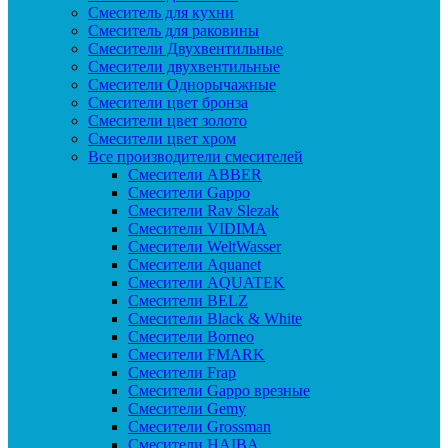
Смеситель для кухни
Смеситель для раковины
Смесители Двухвентильные
Смесители двухвентильные
Смесители Однорычажные
Смесители цвет бронза
Смесители цвет золото
Смесители цвет хром
Все производители смесителей
Cмесители ABBER
Cмесители Gappo
Cмесители Rav Slezak
Cмесители VIDIMA
Cмесители WeltWasser
Смесители Aquanet
Смесители AQUATEK
Смесители BELZ
Смесители Black & White
Смесители Borneo
Смесители FMARK
Смесители Frap
Смесители Gappo врезные
Смесители Gemy
Смесители Grossman
Смесители HAIBA