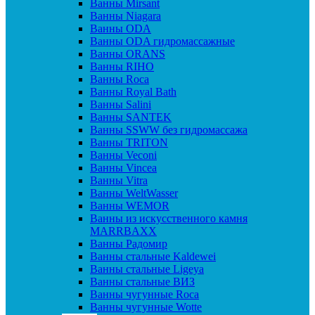
Ванны Mirsant
Ванны Niagara
Ванны ODA
Ванны ODA гидромассажные
Ванны ORANS
Ванны RIHO
Ванны Roca
Ванны Royal Bath
Ванны Salini
Ванны SANTEK
Ванны SSWW без гидромассажа
Ванны TRITON
Ванны Veconi
Ванны Vincea
Ванны Vitra
Ванны WeltWasser
Ванны WEMOR
Ванны из искусственного камня
MARRBAXX
Ванны Радомир
Ванны стальные Kaldewei
Ванны стальные Ligeya
Ванны стальные ВИЗ
Ванны чугунные Roca
Ванны чугунные Wotte