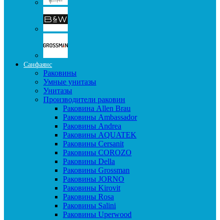
Санфаянс
Раковины
Умные унитазы
Унитазы
Производители раковин
Раковина Allen Brau
Раковины Ambassador
Раковины Andrea
Раковины AQUATEK
Раковины Cersanit
Раковины COROZO
Раковины Della
Раковины Grossman
Раковины JORNO
Раковины Kirovit
Раковины Rosa
Раковины Salini
Раковины Uperwood