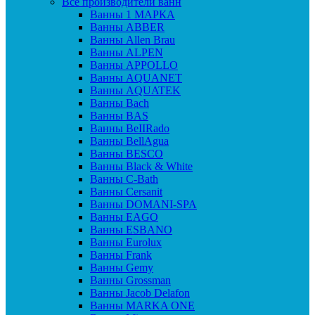
Все производители ванн
Ванны 1 МАРКА
Ванны ABBER
Ванны Allen Brau
Ванны ALPEN
Ванны APPOLLO
Ванны AQUANET
Ванны AQUATEK
Ванны Bach
Ванны BAS
Ванны BeIIRado
Ванны BellAgua
Ванны BESCO
Ванны Black & White
Ванны C-Bath
Ванны Cersanit
Ванны DOMANI-SPA
Ванны EAGO
Ванны ESBANO
Ванны Eurolux
Ванны Frank
Ванны Gemy
Ванны Grossman
Ванны Jacob Delafon
Ванны MARKA ONE