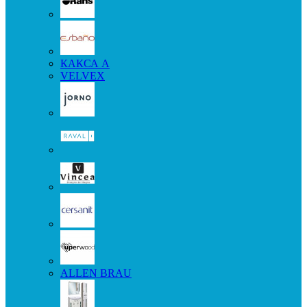
КАКСА А
VELVEX
ALLEN BRAU