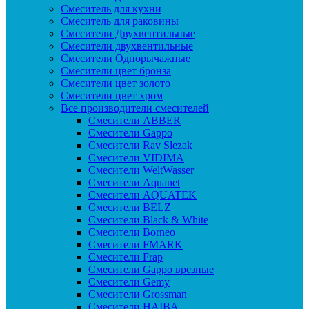
Смеситель для кухни
Смеситель для раковины
Смесители Двухвентильные
Смесители двухвентильные
Смесители Однорычажные
Смесители цвет бронза
Смесители цвет золото
Смесители цвет хром
Все производители смесителей
Cмесители ABBER
Cмесители Gappo
Cмесители Rav Slezak
Cмесители VIDIMA
Cмесители WeltWasser
Смесители Aquanet
Смесители AQUATEK
Смесители BELZ
Смесители Black & White
Смесители Borneo
Смесители FMARK
Смесители Frap
Смесители Gappo врезные
Смесители Gemy
Смесители Grossman
Смесители HAIBA