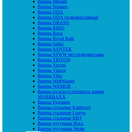
Ванны Mirsant
Ванны Niagara
Ванны ODA
Ванны ODA гидромассажные
Ванны ORANS
Ванны RIHO
Ванны Roca
Ванны Royal Bath
Ванны Salini
Ванны SANTEK
Ванны SSWW без гидромассажа
Ванны TRITON
Ванны Veconi
Ванны Vincea
Ванны Vitra
Ванны WeltWasser
Ванны WEMOR
Ванны из искусственного камня
MARRBAXX
Ванны Радомир
Ванны стальные Kaldewei
Ванны стальные Ligeya
Ванны стальные ВИЗ
Ванны чугунные Roca
Ванны чугунные Wotte