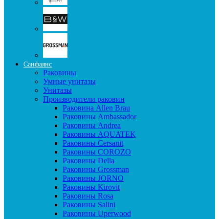
Санфаянс
Раковины
Умные унитазы
Унитазы
Производители раковин
Раковина Allen Brau
Раковины Ambassador
Раковины Andrea
Раковины AQUATEK
Раковины Cersanit
Раковины COROZO
Раковины Della
Раковины Grossman
Раковины JORNO
Раковины Kirovit
Раковины Rosa
Раковины Salini
Раковины Uperwood