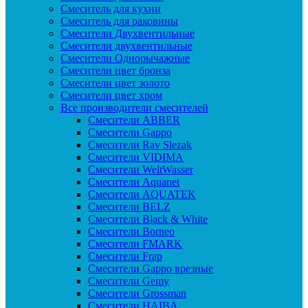
Смеситель для кухни
Смеситель для раковины
Смесители Двухвентильные
Смесители двухвентильные
Смесители Однорычажные
Смесители цвет бронза
Смесители цвет золото
Смесители цвет хром
Все производители смесителей
Cмесители ABBER
Cмесители Gappo
Cмесители Rav Slezak
Cмесители VIDIMA
Cмесители WeltWasser
Смесители Aquanet
Смесители AQUATEK
Смесители BELZ
Смесители Black & White
Смесители Borneo
Смесители FMARK
Смесители Frap
Смесители Gappo врезные
Смесители Gemy
Смесители Grossman
Смесители HAIBA