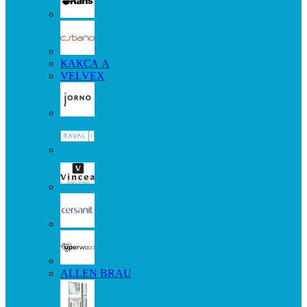
КАКСА А
VELVEX
ALLEN BRAU