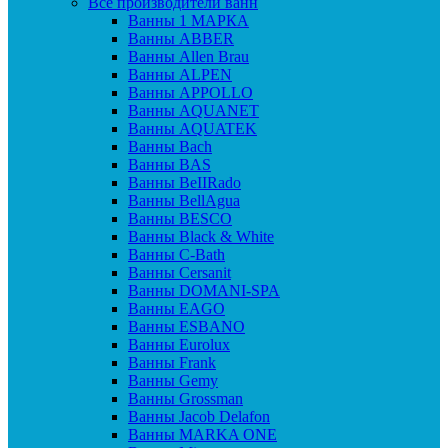
Все производители ванн
Ванны 1 МАРКА
Ванны ABBER
Ванны Allen Brau
Ванны ALPEN
Ванны APPOLLO
Ванны AQUANET
Ванны AQUATEK
Ванны Bach
Ванны BAS
Ванны BeIIRado
Ванны BellAgua
Ванны BESCO
Ванны Black & White
Ванны C-Bath
Ванны Cersanit
Ванны DOMANI-SPA
Ванны EAGO
Ванны ESBANO
Ванны Eurolux
Ванны Frank
Ванны Gemy
Ванны Grossman
Ванны Jacob Delafon
Ванны MARKA ONE