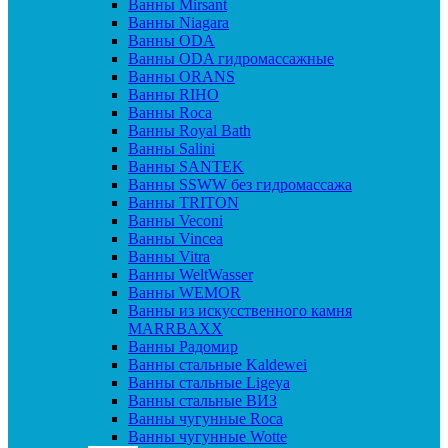
Ванны Mirsant
Ванны Niagara
Ванны ODA
Ванны ODA гидромассажные
Ванны ORANS
Ванны RIHO
Ванны Roca
Ванны Royal Bath
Ванны Salini
Ванны SANTEK
Ванны SSWW без гидромассажа
Ванны TRITON
Ванны Veconi
Ванны Vincea
Ванны Vitra
Ванны WeltWasser
Ванны WEMOR
Ванны из искусственного камня
MARRBAXX
Ванны Радомир
Ванны стальные Kaldewei
Ванны стальные Ligeya
Ванны стальные ВИЗ
Ванны чугунные Roca
Ванны чугунные Wotte