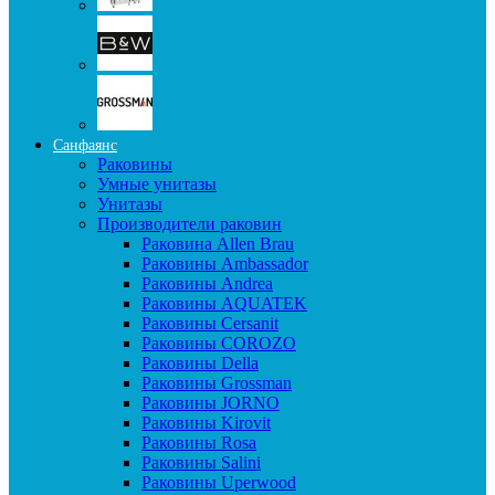
Санфаянс
Раковины
Умные унитазы
Унитазы
Производители раковин
Раковина Allen Brau
Раковины Ambassador
Раковины Andrea
Раковины AQUATEK
Раковины Cersanit
Раковины COROZO
Раковины Della
Раковины Grossman
Раковины JORNO
Раковины Kirovit
Раковины Rosa
Раковины Salini
Раковины Uperwood