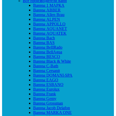
Все производители ванн
Ванны 1 МАРКА
Ванны ABBER
Ванны Allen Brau
Ванны ALPEN
Ванны APPOLLO
Ванны AQUANET
Ванны AQUATEK
Ванны Bach
Ванны BAS
Ванны BeIIRado
Ванны BellAgua
Ванны BESCO
Ванны Black & White
Ванны C-Bath
Ванны Cersanit
Ванны DOMANI-SPA
Ванны EAGO
Ванны ESBANO
Ванны Eurolux
Ванны Frank
Ванны Gemy
Ванны Grossman
Ванны Jacob Delafon
Ванны MARKA ONE