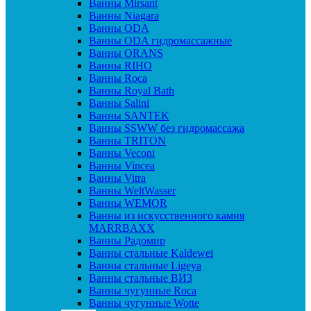
Ванны Mirsant
Ванны Niagara
Ванны ODA
Ванны ODA гидромассажные
Ванны ORANS
Ванны RIHO
Ванны Roca
Ванны Royal Bath
Ванны Salini
Ванны SANTEK
Ванны SSWW без гидромассажа
Ванны TRITON
Ванны Veconi
Ванны Vincea
Ванны Vitra
Ванны WeltWasser
Ванны WEMOR
Ванны из искусственного камня
MARRBAXX
Ванны Радомир
Ванны стальные Kaldewei
Ванны стальные Ligeya
Ванны стальные ВИЗ
Ванны чугунные Roca
Ванны чугунные Wotte