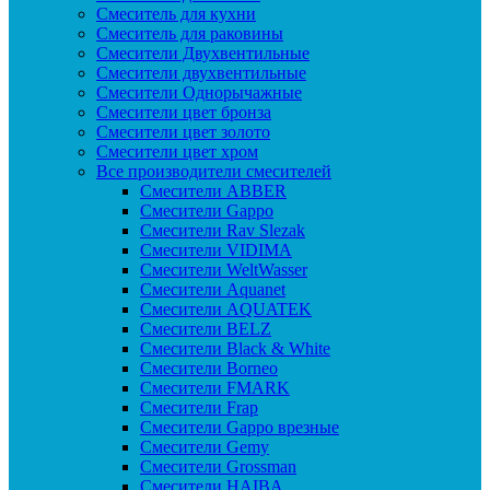
Смеситель для кухни
Смеситель для раковины
Смесители Двухвентильные
Смесители двухвентильные
Смесители Однорычажные
Смесители цвет бронза
Смесители цвет золото
Смесители цвет хром
Все производители смесителей
Cмесители ABBER
Cмесители Gappo
Cмесители Rav Slezak
Cмесители VIDIMA
Cмесители WeltWasser
Смесители Aquanet
Смесители AQUATEK
Смесители BELZ
Смесители Black & White
Смесители Borneo
Смесители FMARK
Смесители Frap
Смесители Gappo врезные
Смесители Gemy
Смесители Grossman
Смесители HAIBA