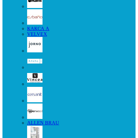
КАКСА А
VELVEX
ALLEN BRAU