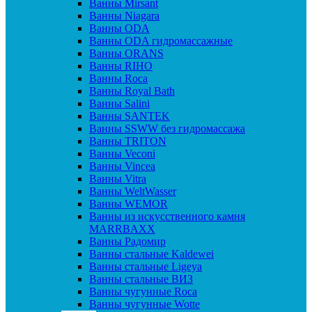
Ванны Mirsant
Ванны Niagara
Ванны ODA
Ванны ODA гидромассажные
Ванны ORANS
Ванны RIHO
Ванны Roca
Ванны Royal Bath
Ванны Salini
Ванны SANTEK
Ванны SSWW без гидромассажа
Ванны TRITON
Ванны Veconi
Ванны Vincea
Ванны Vitra
Ванны WeltWasser
Ванны WEMOR
Ванны из искусственного камня
MARRBAXX
Ванны Радомир
Ванны стальные Kaldewei
Ванны стальные Ligeya
Ванны стальные ВИЗ
Ванны чугунные Roca
Ванны чугунные Wotte