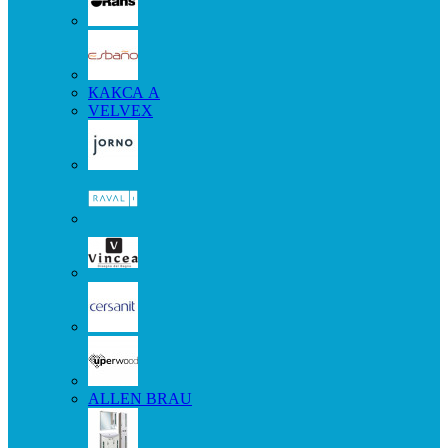
КАКСА А
VELVEX
ALLEN BRAU