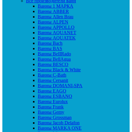
Все производители ванн
Ванны 1 МАРКА
Ванны ABBER
Ванны Allen Brau
Ванны ALPEN
Ванны APPOLLO
Ванны AQUANET
Ванны AQUATEK
Ванны Bach
Ванны BAS
Ванны BeIIRado
Ванны BellAgua
Ванны BESCO
Ванны Black & White
Ванны C-Bath
Ванны Cersanit
Ванны DOMANI-SPA
Ванны EAGO
Ванны ESBANO
Ванны Eurolux
Ванны Frank
Ванны Gemy
Ванны Grossman
Ванны Jacob Delafon
Ванны MARKA ONE