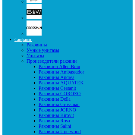
Санфаянс
Раковины
Умные унитазы
Унитазы
Производители раковин
Раковина Allen Brau
Раковины Ambassador
Раковины Andrea
Раковины AQUATEK
Раковины Cersanit
Раковины COROZO
Раковины Della
Раковины Grossman
Раковины JORNO
Раковины Kirovit
Раковины Rosa
Раковины Salini
Раковины Uperwood