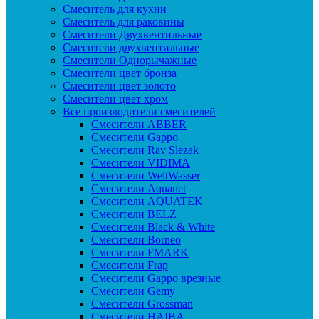
Смеситель для кухни
Смеситель для раковины
Смесители Двухвентильные
Смесители двухвентильные
Смесители Однорычажные
Смесители цвет бронза
Смесители цвет золото
Смесители цвет хром
Все производители смесителей
Cмесители ABBER
Cмесители Gappo
Cмесители Rav Slezak
Cмесители VIDIMA
Cмесители WeltWasser
Смесители Aquanet
Смесители AQUATEK
Смесители BELZ
Смесители Black & White
Смесители Borneo
Смесители FMARK
Смесители Frap
Смесители Gappo врезные
Смесители Gemy
Смесители Grossman
Смесители HAIBA