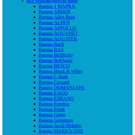
Все производители ванн
Ванны 1 МАРКА
Ванны ABBER
Ванны Allen Brau
Ванны ALPEN
Ванны APPOLLO
Ванны AQUANET
Ванны AQUATEK
Ванны Bach
Ванны BAS
Ванны BeIIRado
Ванны BellAgua
Ванны BESCO
Ванны Black & White
Ванны C-Bath
Ванны Cersanit
Ванны DOMANI-SPA
Ванны EAGO
Ванны ESBANO
Ванны Eurolux
Ванны Frank
Ванны Gemy
Ванны Grossman
Ванны Jacob Delafon
Ванны MARKA ONE