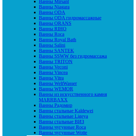
Ванны Mirsant
Ванны Niagara
Ванны ODA
Ванны ODA гидромассажные
Ванны ORANS
Ванны RIHO
Ванны Roca
Ванны Royal Bath
Ванны Salini
Ванны SANTEK
Ванны SSWW без гидромассажа
Ванны TRITON
Ванны Veconi
Ванны Vincea
Ванны Vitra
Ванны WeltWasser
Ванны WEMOR
Ванны из искусственного камня
MARRBAXX
Ванны Радомир
Ванны стальные Kaldewei
Ванны стальные Ligeya
Ванны стальные ВИЗ
Ванны чугунные Roca
Ванны чугунные Wotte