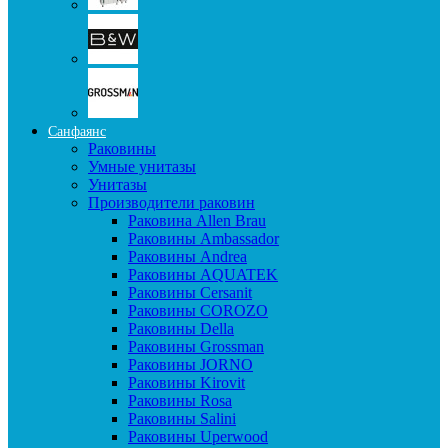
Санфаянс
Раковины
Умные унитазы
Унитазы
Производители раковин
Раковина Allen Brau
Раковины Ambassador
Раковины Andrea
Раковины AQUATEK
Раковины Cersanit
Раковины COROZO
Раковины Della
Раковины Grossman
Раковины JORNO
Раковины Kirovit
Раковины Rosa
Раковины Salini
Раковины Uperwood