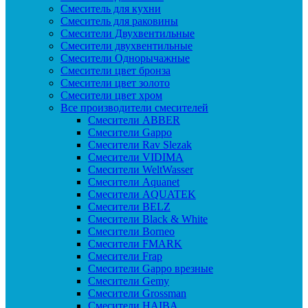
Смеситель для кухни
Смеситель для раковины
Смесители Двухвентильные
Смесители двухвентильные
Смесители Однорычажные
Смесители цвет бронза
Смесители цвет золото
Смесители цвет хром
Все производители смесителей
Cмесители ABBER
Cмесители Gappo
Cмесители Rav Slezak
Cмесители VIDIMA
Cмесители WeltWasser
Смесители Aquanet
Смесители AQUATEK
Смесители BELZ
Смесители Black & White
Смесители Borneo
Смесители FMARK
Смесители Frap
Смесители Gappo врезные
Смесители Gemy
Смесители Grossman
Смесители HAIBA