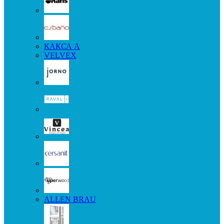
КАКСА А
VELVEX
ALLEN BRAU