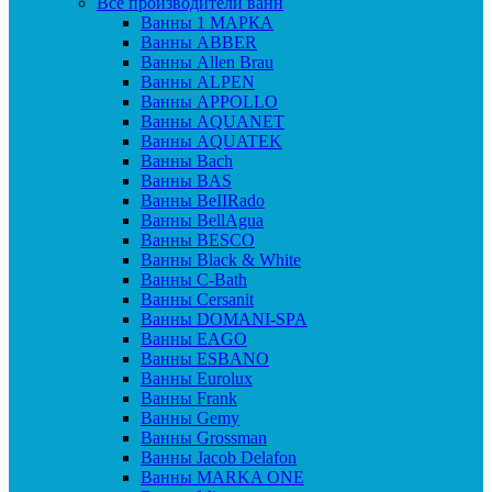
Все производители ванн
Ванны 1 МАРКА
Ванны ABBER
Ванны Allen Brau
Ванны ALPEN
Ванны APPOLLO
Ванны AQUANET
Ванны AQUATEK
Ванны Bach
Ванны BAS
Ванны BeIIRado
Ванны BellAgua
Ванны BESCO
Ванны Black & White
Ванны C-Bath
Ванны Cersanit
Ванны DOMANI-SPA
Ванны EAGO
Ванны ESBANO
Ванны Eurolux
Ванны Frank
Ванны Gemy
Ванны Grossman
Ванны Jacob Delafon
Ванны MARKA ONE