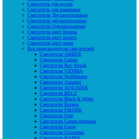
Смеситель для кухни
Смеситель для раковины
Смесители Двухвентильные
Смесители двухвентильные
Смесители Однорычажные
Смесители цвет бронза
Смесители цвет золото
Смесители цвет хром
Все производители смесителей
Cмесители ABBER
Cмесители Gappo
Cмесители Rav Slezak
Cмесители VIDIMA
Cмесители WeltWasser
Смесители Aquanet
Смесители AQUATEK
Смесители BELZ
Смесители Black & White
Смесители Borneo
Смесители FMARK
Смесители Frap
Смесители Gappo врезные
Смесители Gemy
Смесители Grossman
Смесители HAIBA