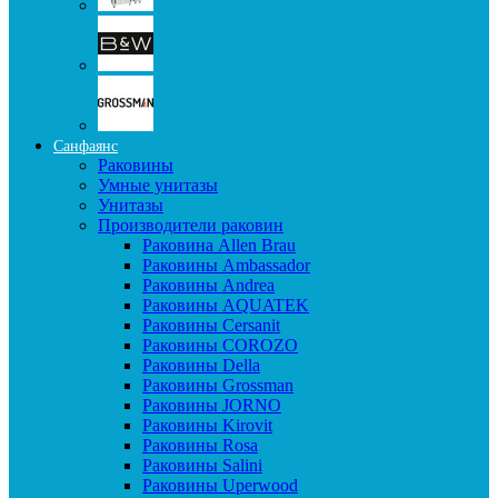
Санфаянс
Раковины
Умные унитазы
Унитазы
Производители раковин
Раковина Allen Brau
Раковины Ambassador
Раковины Andrea
Раковины AQUATEK
Раковины Cersanit
Раковины COROZO
Раковины Della
Раковины Grossman
Раковины JORNO
Раковины Kirovit
Раковины Rosa
Раковины Salini
Раковины Uperwood