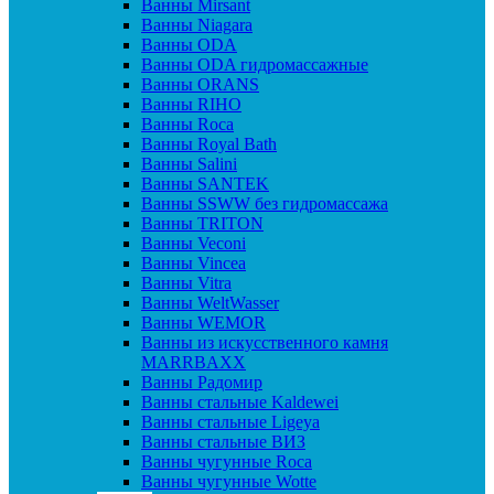
Ванны Mirsant
Ванны Niagara
Ванны ODA
Ванны ODA гидромассажные
Ванны ORANS
Ванны RIHO
Ванны Roca
Ванны Royal Bath
Ванны Salini
Ванны SANTEK
Ванны SSWW без гидромассажа
Ванны TRITON
Ванны Veconi
Ванны Vincea
Ванны Vitra
Ванны WeltWasser
Ванны WEMOR
Ванны из искусственного камня
MARRBAXX
Ванны Радомир
Ванны стальные Kaldewei
Ванны стальные Ligeya
Ванны стальные ВИЗ
Ванны чугунные Roca
Ванны чугунные Wotte