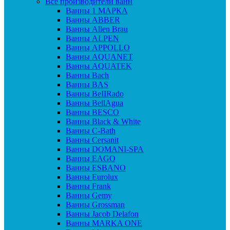
Все производители ванн
Ванны 1 МАРКА
Ванны ABBER
Ванны Allen Brau
Ванны ALPEN
Ванны APPOLLO
Ванны AQUANET
Ванны AQUATEK
Ванны Bach
Ванны BAS
Ванны BeIIRado
Ванны BellAgua
Ванны BESCO
Ванны Black & White
Ванны C-Bath
Ванны Cersanit
Ванны DOMANI-SPA
Ванны EAGO
Ванны ESBANO
Ванны Eurolux
Ванны Frank
Ванны Gemy
Ванны Grossman
Ванны Jacob Delafon
Ванны MARKA ONE