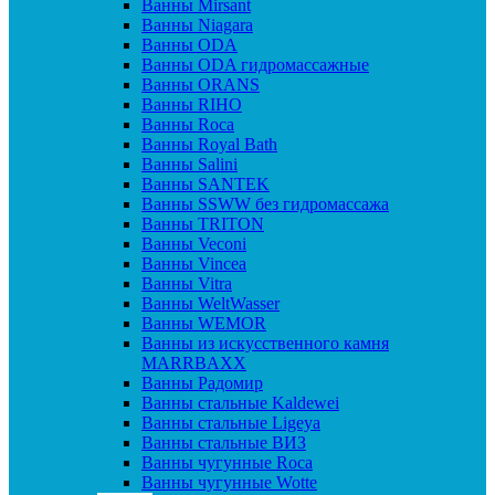
Ванны Mirsant
Ванны Niagara
Ванны ODA
Ванны ODA гидромассажные
Ванны ORANS
Ванны RIHO
Ванны Roca
Ванны Royal Bath
Ванны Salini
Ванны SANTEK
Ванны SSWW без гидромассажа
Ванны TRITON
Ванны Veconi
Ванны Vincea
Ванны Vitra
Ванны WeltWasser
Ванны WEMOR
Ванны из искусственного камня
MARRBAXX
Ванны Радомир
Ванны стальные Kaldewei
Ванны стальные Ligeya
Ванны стальные ВИЗ
Ванны чугунные Roca
Ванны чугунные Wotte