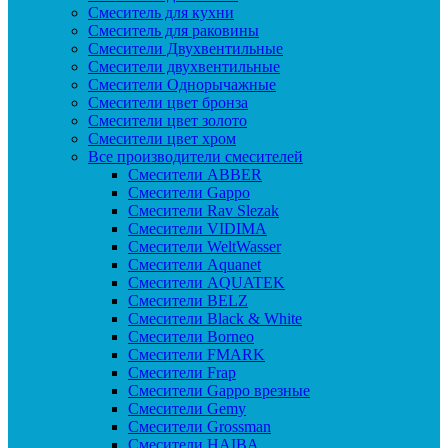
Смеситель для кухни
Смеситель для раковины
Смесители Двухвентильные
Смесители двухвентильные
Смесители Однорычажные
Смесители цвет бронза
Смесители цвет золото
Смесители цвет хром
Все производители смесителей
Cмесители ABBER
Cмесители Gappo
Cмесители Rav Slezak
Cмесители VIDIMA
Cмесители WeltWasser
Смесители Aquanet
Смесители AQUATEK
Смесители BELZ
Смесители Black & White
Смесители Borneo
Смесители FMARK
Смесители Frap
Смесители Gappo врезные
Смесители Gemy
Смесители Grossman
Смесители HAIBA