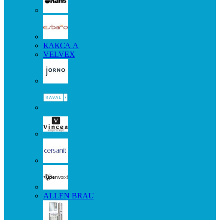
КАКСА А
VELVEX
ALLEN BRAU