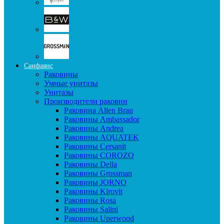
Санфаянс
Раковины
Умные унитазы
Унитазы
Производители раковин
Раковина Allen Brau
Раковины Ambassador
Раковины Andrea
Раковины AQUATEK
Раковины Cersanit
Раковины COROZO
Раковины Della
Раковины Grossman
Раковины JORNO
Раковины Kirovit
Раковины Rosa
Раковины Salini
Раковины Uperwood