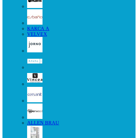
КАКСА А
VELVEX
ALLEN BRAU