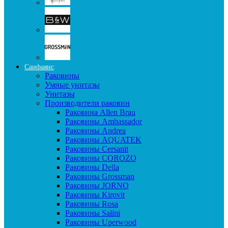
Санфаянс
Раковины
Умные унитазы
Унитазы
Производители раковин
Раковина Allen Brau
Раковины Ambassador
Раковины Andrea
Раковины AQUATEK
Раковины Cersanit
Раковины COROZO
Раковины Della
Раковины Grossman
Раковины JORNO
Раковины Kirovit
Раковины Rosa
Раковины Salini
Раковины Uperwood