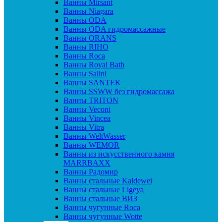
Ванны Mirsant
Ванны Niagara
Ванны ODA
Ванны ODA гидромассажные
Ванны ORANS
Ванны RIHO
Ванны Roca
Ванны Royal Bath
Ванны Salini
Ванны SANTEK
Ванны SSWW без гидромассажа
Ванны TRITON
Ванны Veconi
Ванны Vincea
Ванны Vitra
Ванны WeltWasser
Ванны WEMOR
Ванны из искусственного камня
MARRBAXX
Ванны Радомир
Ванны стальные Kaldewei
Ванны стальные Ligeya
Ванны стальные ВИЗ
Ванны чугунные Roca
Ванны чугунные Wotte