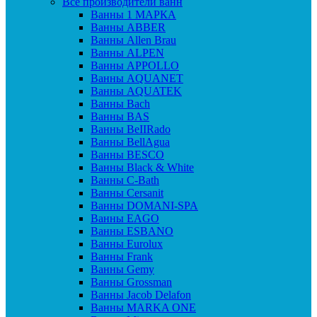
Все производители ванн
Ванны 1 МАРКА
Ванны ABBER
Ванны Allen Brau
Ванны ALPEN
Ванны APPOLLO
Ванны AQUANET
Ванны AQUATEK
Ванны Bach
Ванны BAS
Ванны BeIIRado
Ванны BellAgua
Ванны BESCO
Ванны Black & White
Ванны C-Bath
Ванны Cersanit
Ванны DOMANI-SPA
Ванны EAGO
Ванны ESBANO
Ванны Eurolux
Ванны Frank
Ванны Gemy
Ванны Grossman
Ванны Jacob Delafon
Ванны MARKA ONE