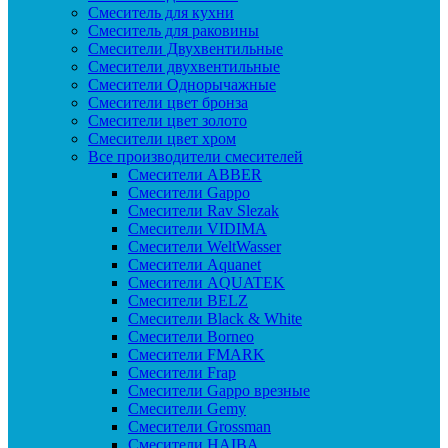
Смеситель для кухни
Смеситель для раковины
Смесители Двухвентильные
Смесители двухвентильные
Смесители Однорычажные
Смесители цвет бронза
Смесители цвет золото
Смесители цвет хром
Все производители смесителей
Cмесители ABBER
Cмесители Gappo
Cмесители Rav Slezak
Cмесители VIDIMA
Cмесители WeltWasser
Смесители Aquanet
Смесители AQUATEK
Смесители BELZ
Смесители Black & White
Смесители Borneo
Смесители FMARK
Смесители Frap
Смесители Gappo врезные
Смесители Gemy
Смесители Grossman
Смесители HAIBA