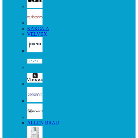
КАКСА А
VELVEX
ALLEN BRAU