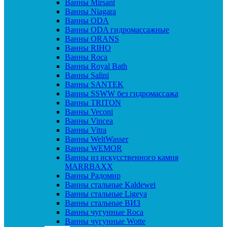
Ванны Mirsant
Ванны Niagara
Ванны ODA
Ванны ODA гидромассажные
Ванны ORANS
Ванны RIHO
Ванны Roca
Ванны Royal Bath
Ванны Salini
Ванны SANTEK
Ванны SSWW без гидромассажа
Ванны TRITON
Ванны Veconi
Ванны Vincea
Ванны Vitra
Ванны WeltWasser
Ванны WEMOR
Ванны из искусственного камня
MARRBAXX
Ванны Радомир
Ванны стальные Kaldewei
Ванны стальные Ligeya
Ванны стальные ВИЗ
Ванны чугунные Roca
Ванны чугунные Wotte