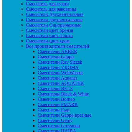
Смеситель для кухни
Смеситель для раковины
Смесители Двухвентильные
Смесители двухвентильные
Смесители Однорычажные
Смесители цвет бронза
Смесители цвет золото
Смесители цвет хром
Все производители смесителей
Cмесители ABBER
Cмесители Gappo
Cмесители Rav Slezak
Cмесители VIDIMA
Cмесители WeltWasser
Смесители Aquanet
Смесители AQUATEK
Смесители BELZ
Смесители Black & White
Смесители Borneo
Смесители FMARK
Смесители Frap
Смесители Gappo врезные
Смесители Gemy
Смесители Grossman
Смесители HAIBA