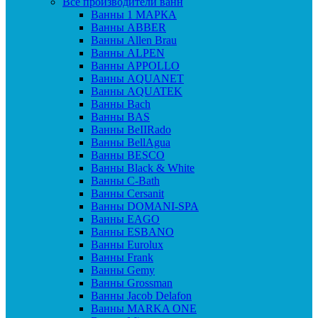
Все производители ванн
Ванны 1 МАРКА
Ванны ABBER
Ванны Allen Brau
Ванны ALPEN
Ванны APPOLLO
Ванны AQUANET
Ванны AQUATEK
Ванны Bach
Ванны BAS
Ванны BeIIRado
Ванны BellAgua
Ванны BESCO
Ванны Black & White
Ванны C-Bath
Ванны Cersanit
Ванны DOMANI-SPA
Ванны EAGO
Ванны ESBANO
Ванны Eurolux
Ванны Frank
Ванны Gemy
Ванны Grossman
Ванны Jacob Delafon
Ванны MARKA ONE