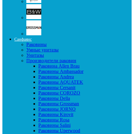
Санфаянс
Раковины
Умные унитазы
Унитазы
Производители раковин
Раковина Allen Brau
Раковины Ambassador
Раковины Andrea
Раковины AQUATEK
Раковины Cersanit
Раковины COROZO
Раковины Della
Раковины Grossman
Раковины JORNO
Раковины Kirovit
Раковины Rosa
Раковины Salini
Раковины Uperwood