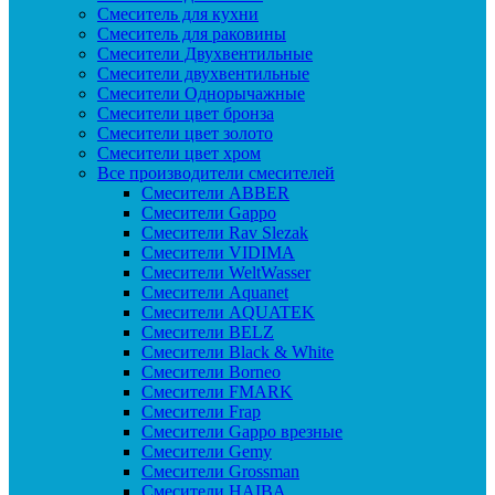
Смеситель для кухни
Смеситель для раковины
Смесители Двухвентильные
Смесители двухвентильные
Смесители Однорычажные
Смесители цвет бронза
Смесители цвет золото
Смесители цвет хром
Все производители смесителей
Cмесители ABBER
Cмесители Gappo
Cмесители Rav Slezak
Cмесители VIDIMA
Cмесители WeltWasser
Смесители Aquanet
Смесители AQUATEK
Смесители BELZ
Смесители Black & White
Смесители Borneo
Смесители FMARK
Смесители Frap
Смесители Gappo врезные
Смесители Gemy
Смесители Grossman
Смесители HAIBA