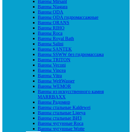
Ванны Mirsant
Ванны Niagara
Ванны ODA
Ванны ODA гидромассажные
Ванны ORANS
Ванны RIHO
Ванны Roca
Ванны Royal Bath
Ванны Salini
Ванны SANTEK
Ванны SSWW без гидромассажа
Ванны TRITON
Ванны Veconi
Ванны Vincea
Ванны Vitra
Ванны WeltWasser
Ванны WEMOR
Ванны из искусственного камня
MARRBAXX
Ванны Радомир
Ванны стальные Kaldewei
Ванны стальные Ligeya
Ванны стальные ВИЗ
Ванны чугунные Roca
Ванны чугунные Wotte