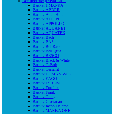
Все производители ванн
Ванны 1 МАРКА
Ванны ABBER
Ванны Allen Brau
Ванны ALPEN
Ванны APPOLLO
Ванны AQUANET
Ванны AQUATEK
Ванны Bach
Ванны BAS
Ванны BeIIRado
Ванны BellAgua
Ванны BESCO
Ванны Black & White
Ванны C-Bath
Ванны Cersanit
Ванны DOMANI-SPA
Ванны EAGO
Ванны ESBANO
Ванны Eurolux
Ванны Frank
Ванны Gemy
Ванны Grossman
Ванны Jacob Delafon
Ванны MARKA ONE