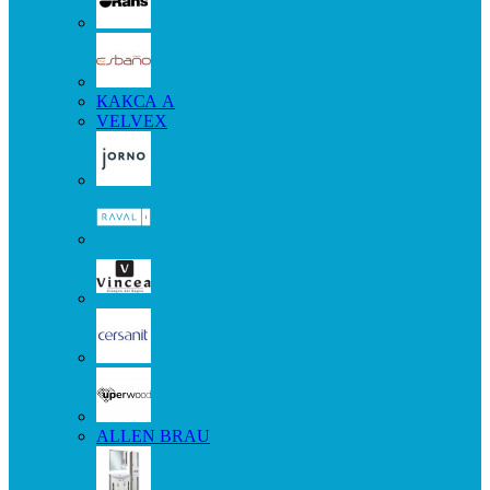
КАКСА А
VELVEX
ALLEN BRAU