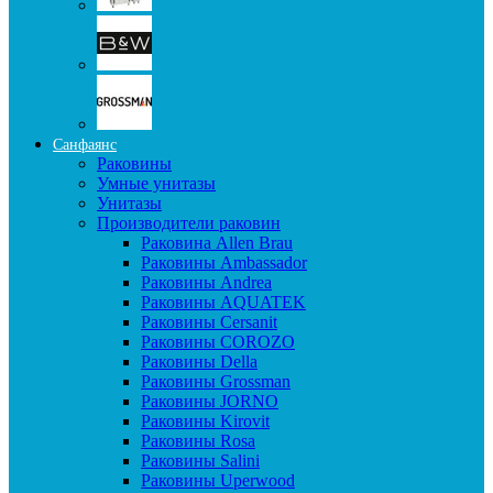
Санфаянс
Раковины
Умные унитазы
Унитазы
Производители раковин
Раковина Allen Brau
Раковины Ambassador
Раковины Andrea
Раковины AQUATEK
Раковины Cersanit
Раковины COROZO
Раковины Della
Раковины Grossman
Раковины JORNO
Раковины Kirovit
Раковины Rosa
Раковины Salini
Раковины Uperwood