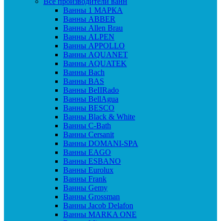
Все производители ванн
Ванны 1 МАРКА
Ванны ABBER
Ванны Allen Brau
Ванны ALPEN
Ванны APPOLLO
Ванны AQUANET
Ванны AQUATEK
Ванны Bach
Ванны BAS
Ванны BeIIRado
Ванны BellAgua
Ванны BESCO
Ванны Black & White
Ванны C-Bath
Ванны Cersanit
Ванны DOMANI-SPA
Ванны EAGO
Ванны ESBANO
Ванны Eurolux
Ванны Frank
Ванны Gemy
Ванны Grossman
Ванны Jacob Delafon
Ванны MARKA ONE