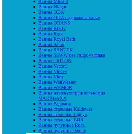
Ванны Mirsant
Ванны Niagara
Ванны ODA
Ванны ODA гидромассажные
Ванны ORANS
Ванны RIHO
Ванны Roca
Ванны Royal Bath
Ванны Salini
Ванны SANTEK
Ванны SSWW без гидромассажа
Ванны TRITON
Ванны Veconi
Ванны Vincea
Ванны Vitra
Ванны WeltWasser
Ванны WEMOR
Ванны из искусственного камня
MARRBAXX
Ванны Радомир
Ванны стальные Kaldewei
Ванны стальные Ligeya
Ванны стальные ВИЗ
Ванны чугунные Roca
Ванны чугунные Wotte