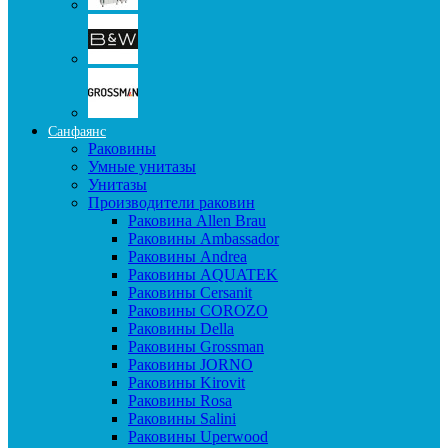
Санфаянс
Раковины
Умные унитазы
Унитазы
Производители раковин
Раковина Allen Brau
Раковины Ambassador
Раковины Andrea
Раковины AQUATEK
Раковины Cersanit
Раковины COROZO
Раковины Della
Раковины Grossman
Раковины JORNO
Раковины Kirovit
Раковины Rosa
Раковины Salini
Раковины Uperwood