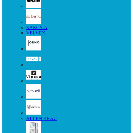
КАКСА А
VELVEX
ALLEN BRAU