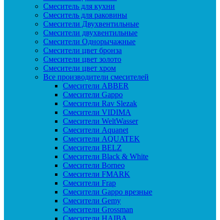
Смеситель для кухни
Смеситель для раковины
Смесители Двухвентильные
Смесители двухвентильные
Смесители Однорычажные
Смесители цвет бронза
Смесители цвет золото
Смесители цвет хром
Все производители смесителей
Cмесители ABBER
Cмесители Gappo
Cмесители Rav Slezak
Cмесители VIDIMA
Cмесители WeltWasser
Смесители Aquanet
Смесители AQUATEK
Смесители BELZ
Смесители Black & White
Смесители Borneo
Смесители FMARK
Смесители Frap
Смесители Gappo врезные
Смесители Gemy
Смесители Grossman
Смесители HAIBA