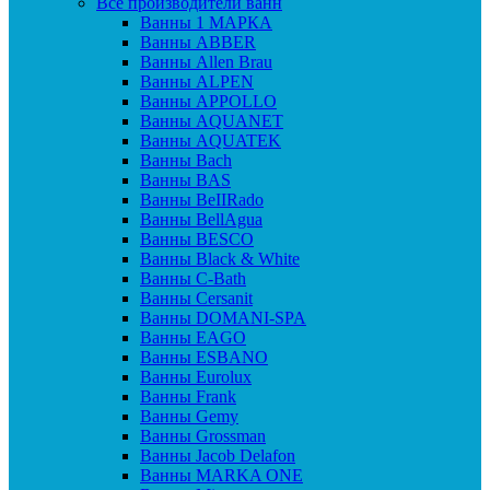
Все производители ванн
Ванны 1 МАРКА
Ванны ABBER
Ванны Allen Brau
Ванны ALPEN
Ванны APPOLLO
Ванны AQUANET
Ванны AQUATEK
Ванны Bach
Ванны BAS
Ванны BeIIRado
Ванны BellAgua
Ванны BESCO
Ванны Black & White
Ванны C-Bath
Ванны Cersanit
Ванны DOMANI-SPA
Ванны EAGO
Ванны ESBANO
Ванны Eurolux
Ванны Frank
Ванны Gemy
Ванны Grossman
Ванны Jacob Delafon
Ванны MARKA ONE