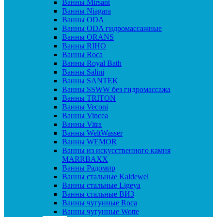
Ванны Mirsant
Ванны Niagara
Ванны ODA
Ванны ODA гидромассажные
Ванны ORANS
Ванны RIHO
Ванны Roca
Ванны Royal Bath
Ванны Salini
Ванны SANTEK
Ванны SSWW без гидромассажа
Ванны TRITON
Ванны Veconi
Ванны Vincea
Ванны Vitra
Ванны WeltWasser
Ванны WEMOR
Ванны из искусственного камня
MARRBAXX
Ванны Радомир
Ванны стальные Kaldewei
Ванны стальные Ligeya
Ванны стальные ВИЗ
Ванны чугунные Roca
Ванны чугунные Wotte