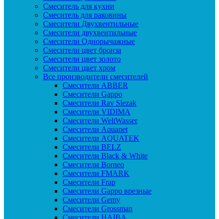
Смеситель для кухни
Смеситель для раковины
Смесители Двухвентильные
Смесители двухвентильные
Смесители Однорычажные
Смесители цвет бронза
Смесители цвет золото
Смесители цвет хром
Все производители смесителей
Cмесители ABBER
Cмесители Gappo
Cмесители Rav Slezak
Cмесители VIDIMA
Cмесители WeltWasser
Смесители Aquanet
Смесители AQUATEK
Смесители BELZ
Смесители Black & White
Смесители Borneo
Смесители FMARK
Смесители Frap
Смесители Gappo врезные
Смесители Gemy
Смесители Grossman
Смесители HAIBA