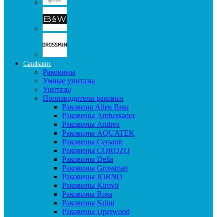
Санфаянс
Раковины
Умные унитазы
Унитазы
Производители раковин
Раковина Allen Brau
Раковины Ambassador
Раковины Andrea
Раковины AQUATEK
Раковины Cersanit
Раковины COROZO
Раковины Della
Раковины Grossman
Раковины JORNO
Раковины Kirovit
Раковины Rosa
Раковины Salini
Раковины Uperwood