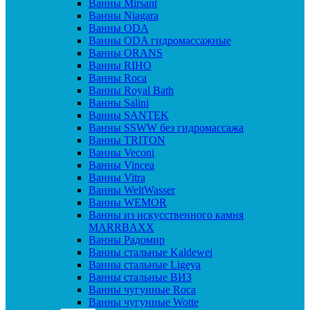
Ванны Mirsant
Ванны Niagara
Ванны ODA
Ванны ODA гидромассажные
Ванны ORANS
Ванны RIHO
Ванны Roca
Ванны Royal Bath
Ванны Salini
Ванны SANTEK
Ванны SSWW без гидромассажа
Ванны TRITON
Ванны Veconi
Ванны Vincea
Ванны Vitra
Ванны WeltWasser
Ванны WEMOR
Ванны из искусственного камня
MARRBAXX
Ванны Радомир
Ванны стальные Kaldewei
Ванны стальные Ligeya
Ванны стальные ВИЗ
Ванны чугунные Roca
Ванны чугунные Wotte