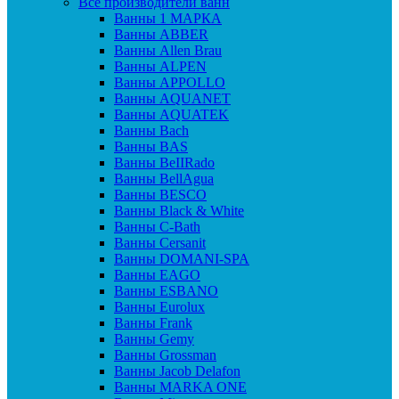
Все производители ванн
Ванны 1 МАРКА
Ванны ABBER
Ванны Allen Brau
Ванны ALPEN
Ванны APPOLLO
Ванны AQUANET
Ванны AQUATEK
Ванны Bach
Ванны BAS
Ванны BeIIRado
Ванны BellAgua
Ванны BESCO
Ванны Black & White
Ванны C-Bath
Ванны Cersanit
Ванны DOMANI-SPA
Ванны EAGO
Ванны ESBANO
Ванны Eurolux
Ванны Frank
Ванны Gemy
Ванны Grossman
Ванны Jacob Delafon
Ванны MARKA ONE