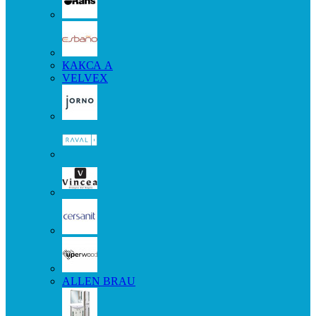
КАКСА А
VELVEX
ALLEN BRAU