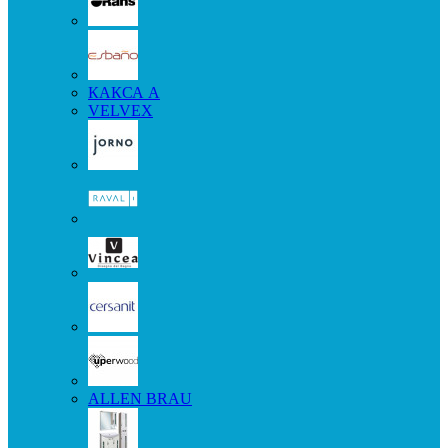
КАКСА А
VELVEX
ALLEN BRAU