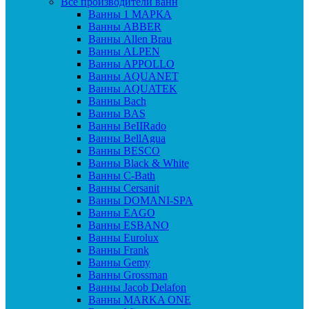
Все производители ванн
Ванны 1 МАРКА
Ванны ABBER
Ванны Allen Brau
Ванны ALPEN
Ванны APPOLLO
Ванны AQUANET
Ванны AQUATEK
Ванны Bach
Ванны BAS
Ванны BeIIRado
Ванны BellAgua
Ванны BESCO
Ванны Black & White
Ванны C-Bath
Ванны Cersanit
Ванны DOMANI-SPA
Ванны EAGO
Ванны ESBANO
Ванны Eurolux
Ванны Frank
Ванны Gemy
Ванны Grossman
Ванны Jacob Delafon
Ванны MARKA ONE