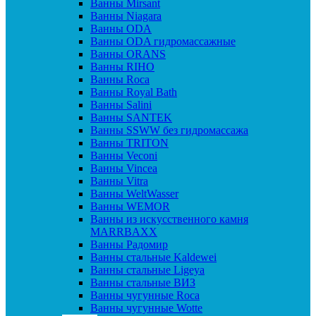
Ванны Mirsant
Ванны Niagara
Ванны ODA
Ванны ODA гидромассажные
Ванны ORANS
Ванны RIHO
Ванны Roca
Ванны Royal Bath
Ванны Salini
Ванны SANTEK
Ванны SSWW без гидромассажа
Ванны TRITON
Ванны Veconi
Ванны Vincea
Ванны Vitra
Ванны WeltWasser
Ванны WEMOR
Ванны из искусственного камня
MARRBAXX
Ванны Радомир
Ванны стальные Kaldewei
Ванны стальные Ligeya
Ванны стальные ВИЗ
Ванны чугунные Roca
Ванны чугунные Wotte