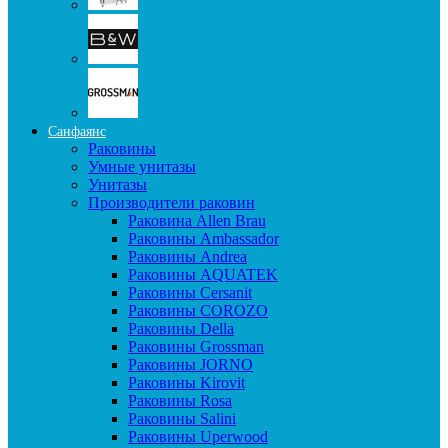
Санфаянс
Раковины
Умные унитазы
Унитазы
Производители раковин
Раковина Allen Brau
Раковины Ambassador
Раковины Andrea
Раковины AQUATEK
Раковины Cersanit
Раковины COROZO
Раковины Della
Раковины Grossman
Раковины JORNO
Раковины Kirovit
Раковины Rosa
Раковины Salini
Раковины Uperwood