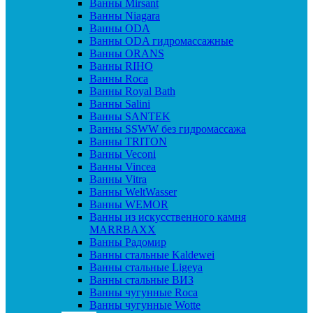
Ванны Mirsant
Ванны Niagara
Ванны ODA
Ванны ODA гидромассажные
Ванны ORANS
Ванны RIHO
Ванны Roca
Ванны Royal Bath
Ванны Salini
Ванны SANTEK
Ванны SSWW без гидромассажа
Ванны TRITON
Ванны Veconi
Ванны Vincea
Ванны Vitra
Ванны WeltWasser
Ванны WEMOR
Ванны из искусственного камня
MARRBAXX
Ванны Радомир
Ванны стальные Kaldewei
Ванны стальные Ligeya
Ванны стальные ВИЗ
Ванны чугунные Roca
Ванны чугунные Wotte