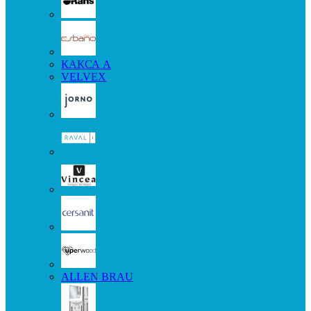
КАКСА А
VELVEX
ALLEN BRAU