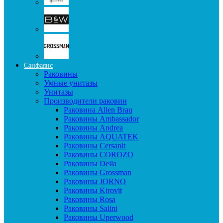
Санфаянс
Раковины
Умные унитазы
Унитазы
Производители раковин
Раковина Allen Brau
Раковины Ambassador
Раковины Andrea
Раковины AQUATEK
Раковины Cersanit
Раковины COROZO
Раковины Della
Раковины Grossman
Раковины JORNO
Раковины Kirovit
Раковины Rosa
Раковины Salini
Раковины Uperwood