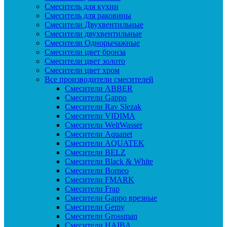
Смеситель для кухни
Смеситель для раковины
Смесители Двухвентильные
Смесители двухвентильные
Смесители Однорычажные
Смесители цвет бронза
Смесители цвет золото
Смесители цвет хром
Все производители смесителей
Cмесители ABBER
Cмесители Gappo
Cмесители Rav Slezak
Cмесители VIDIMA
Cмесители WeltWasser
Смесители Aquanet
Смесители AQUATEK
Смесители BELZ
Смесители Black & White
Смесители Borneo
Смесители FMARK
Смесители Frap
Смесители Gappo врезные
Смесители Gemy
Смесители Grossman
Смесители HAIBA