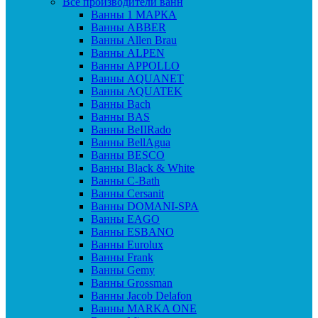
Все производители ванн
Ванны 1 МАРКА
Ванны ABBER
Ванны Allen Brau
Ванны ALPEN
Ванны APPOLLO
Ванны AQUANET
Ванны AQUATEK
Ванны Bach
Ванны BAS
Ванны BeIIRado
Ванны BellAgua
Ванны BESCO
Ванны Black & White
Ванны C-Bath
Ванны Cersanit
Ванны DOMANI-SPA
Ванны EAGO
Ванны ESBANO
Ванны Eurolux
Ванны Frank
Ванны Gemy
Ванны Grossman
Ванны Jacob Delafon
Ванны MARKA ONE