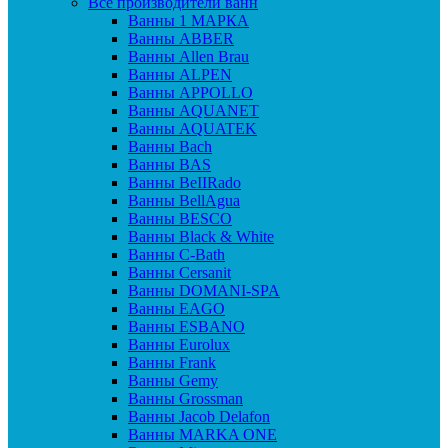
Все производители ванн
Ванны 1 МАРКА
Ванны ABBER
Ванны Allen Brau
Ванны ALPEN
Ванны APPOLLO
Ванны AQUANET
Ванны AQUATEK
Ванны Bach
Ванны BAS
Ванны BeIIRado
Ванны BellAgua
Ванны BESCO
Ванны Black & White
Ванны C-Bath
Ванны Cersanit
Ванны DOMANI-SPA
Ванны EAGO
Ванны ESBANO
Ванны Eurolux
Ванны Frank
Ванны Gemy
Ванны Grossman
Ванны Jacob Delafon
Ванны MARKA ONE