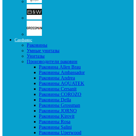
Санфаянс
Раковины
Умные унитазы
Унитазы
Производители раковин
Раковина Allen Brau
Раковины Ambassador
Раковины Andrea
Раковины AQUATEK
Раковины Cersanit
Раковины COROZO
Раковины Della
Раковины Grossman
Раковины JORNO
Раковины Kirovit
Раковины Rosa
Раковины Salini
Раковины Uperwood