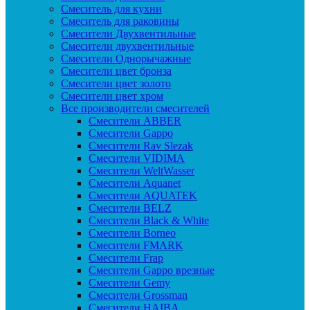
Смеситель для кухни
Смеситель для раковины
Смесители Двухвентильные
Смесители двухвентильные
Смесители Однорычажные
Смесители цвет бронза
Смесители цвет золото
Смесители цвет хром
Все производители смесителей
Cмесители ABBER
Cмесители Gappo
Cмесители Rav Slezak
Cмесители VIDIMA
Cмесители WeltWasser
Смесители Aquanet
Смесители AQUATEK
Смесители BELZ
Смесители Black & White
Смесители Borneo
Смесители FMARK
Смесители Frap
Смесители Gappo врезные
Смесители Gemy
Смесители Grossman
Смесители HAIBA