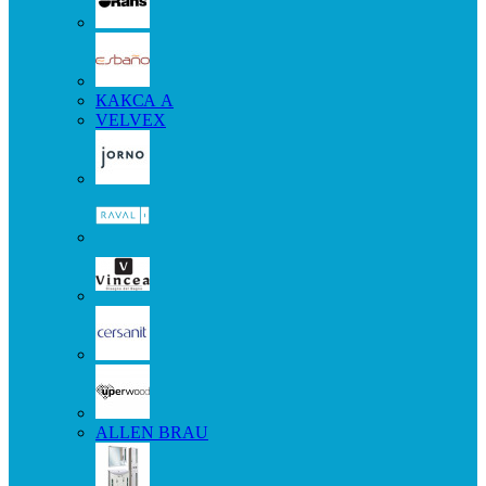
КАКСА А
VELVEX
ALLEN BRAU