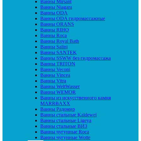
Ванны Mirsant
Ванны Niagara
Ванны ODA
Ванны ODA гидромассажные
Ванны ORANS
Ванны RIHO
Ванны Roca
Ванны Royal Bath
Ванны Salini
Ванны SANTEK
Ванны SSWW без гидромассажа
Ванны TRITON
Ванны Veconi
Ванны Vincea
Ванны Vitra
Ванны WeltWasser
Ванны WEMOR
Ванны из искусственного камня
MARRBAXX
Ванны Радомир
Ванны стальные Kaldewei
Ванны стальные Ligeya
Ванны стальные ВИЗ
Ванны чугунные Roca
Ванны чугунные Wotte