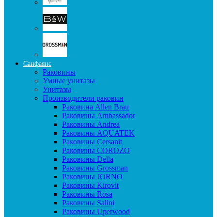
Санфаянс
Раковины
Умные унитазы
Унитазы
Производители раковин
Раковина Allen Brau
Раковины Ambassador
Раковины Andrea
Раковины AQUATEK
Раковины Cersanit
Раковины COROZO
Раковины Della
Раковины Grossman
Раковины JORNO
Раковины Kirovit
Раковины Rosa
Раковины Salini
Раковины Uperwood