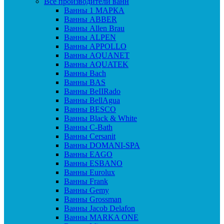
Все производители ванн
Ванны 1 МАРКА
Ванны ABBER
Ванны Allen Brau
Ванны ALPEN
Ванны APPOLLO
Ванны AQUANET
Ванны AQUATEK
Ванны Bach
Ванны BAS
Ванны BeIIRado
Ванны BellAgua
Ванны BESCO
Ванны Black & White
Ванны C-Bath
Ванны Cersanit
Ванны DOMANI-SPA
Ванны EAGO
Ванны ESBANO
Ванны Eurolux
Ванны Frank
Ванны Gemy
Ванны Grossman
Ванны Jacob Delafon
Ванны MARKA ONE