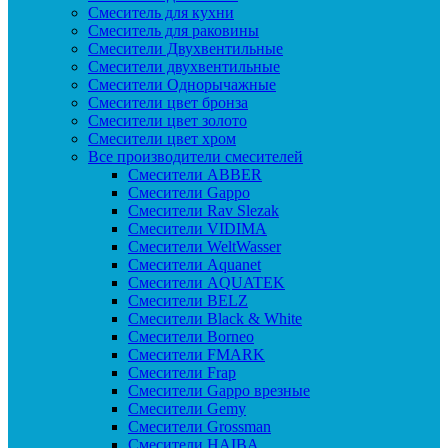
Смеситель для кухни
Смеситель для раковины
Смесители Двухвентильные
Смесители двухвентильные
Смесители Однорычажные
Смесители цвет бронза
Смесители цвет золото
Смесители цвет хром
Все производители смесителей
Cмесители ABBER
Cмесители Gappo
Cмесители Rav Slezak
Cмесители VIDIMA
Cмесители WeltWasser
Смесители Aquanet
Смесители AQUATEK
Смесители BELZ
Смесители Black & White
Смесители Borneo
Смесители FMARK
Смесители Frap
Смесители Gappo врезные
Смесители Gemy
Смесители Grossman
Смесители HAIBA