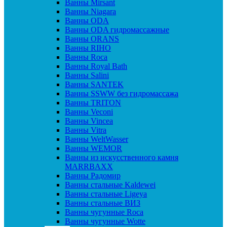
Ванны Mirsant
Ванны Niagara
Ванны ODA
Ванны ODA гидромассажные
Ванны ORANS
Ванны RIHO
Ванны Roca
Ванны Royal Bath
Ванны Salini
Ванны SANTEK
Ванны SSWW без гидромассажа
Ванны TRITON
Ванны Veconi
Ванны Vincea
Ванны Vitra
Ванны WeltWasser
Ванны WEMOR
Ванны из искусственного камня
MARRBAXX
Ванны Радомир
Ванны стальные Kaldewei
Ванны стальные Ligeya
Ванны стальные ВИЗ
Ванны чугунные Roca
Ванны чугунные Wotte