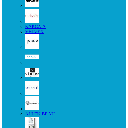
КАКСА А
VELVEX
ALLEN BRAU