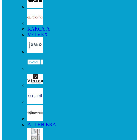
КАКСА А
VELVEX
ALLEN BRAU