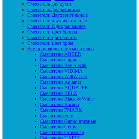
Смеситель для кухни
Смеситель для раковины
Смесители Двухвентильные
Смесители двухвентильные
Смесители Однорычажные
Смесители цвет бронза
Смесители цвет золото
Смесители цвет хром
Все производители смесителей
Cмесители ABBER
Cмесители Gappo
Cмесители Rav Slezak
Cмесители VIDIMA
Cмесители WeltWasser
Смесители Aquanet
Смесители AQUATEK
Смесители BELZ
Смесители Black & White
Смесители Borneo
Смесители FMARK
Смесители Frap
Смесители Gappo врезные
Смесители Gemy
Смесители Grossman
Смесители HAIBA