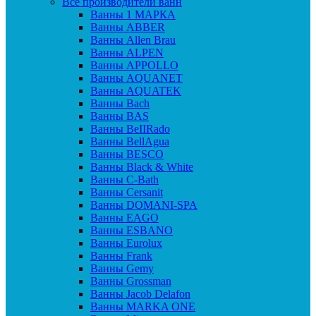
Все производители ванн
Ванны 1 МАРКА
Ванны ABBER
Ванны Allen Brau
Ванны ALPEN
Ванны APPOLLO
Ванны AQUANET
Ванны AQUATEK
Ванны Bach
Ванны BAS
Ванны BeIIRado
Ванны BellAgua
Ванны BESCO
Ванны Black & White
Ванны C-Bath
Ванны Cersanit
Ванны DOMANI-SPA
Ванны EAGO
Ванны ESBANO
Ванны Eurolux
Ванны Frank
Ванны Gemy
Ванны Grossman
Ванны Jacob Delafon
Ванны MARKA ONE