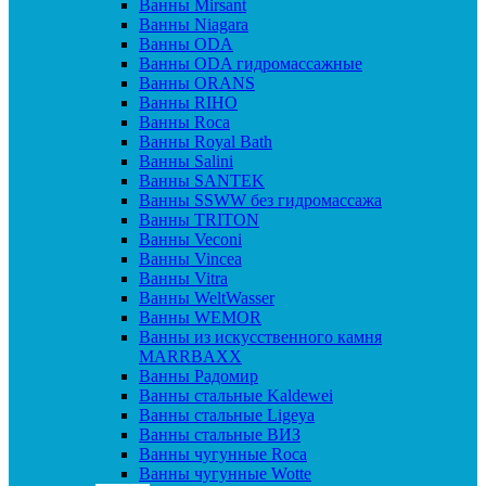
Ванны Mirsant
Ванны Niagara
Ванны ODA
Ванны ODA гидромассажные
Ванны ORANS
Ванны RIHO
Ванны Roca
Ванны Royal Bath
Ванны Salini
Ванны SANTEK
Ванны SSWW без гидромассажа
Ванны TRITON
Ванны Veconi
Ванны Vincea
Ванны Vitra
Ванны WeltWasser
Ванны WEMOR
Ванны из искусственного камня
MARRBAXX
Ванны Радомир
Ванны стальные Kaldewei
Ванны стальные Ligeya
Ванны стальные ВИЗ
Ванны чугунные Roca
Ванны чугунные Wotte