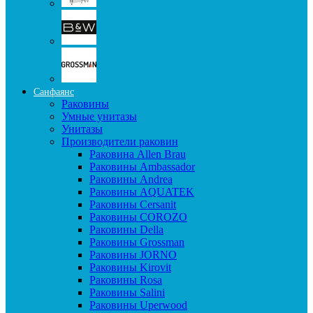
Санфаянс
Раковины
Умные унитазы
Унитазы
Производители раковин
Раковина Allen Brau
Раковины Ambassador
Раковины Andrea
Раковины AQUATEK
Раковины Cersanit
Раковины COROZO
Раковины Della
Раковины Grossman
Раковины JORNO
Раковины Kirovit
Раковины Rosa
Раковины Salini
Раковины Uperwood