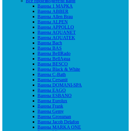
Все производители ванн
Ванны 1 МАРКА
Ванны ABBER
Ванны Allen Brau
Ванны ALPEN
Ванны APPOLLO
Ванны AQUANET
Ванны AQUATEK
Ванны Bach
Ванны BAS
Ванны BeIIRado
Ванны BellAgua
Ванны BESCO
Ванны Black & White
Ванны C-Bath
Ванны Cersanit
Ванны DOMANI-SPA
Ванны EAGO
Ванны ESBANO
Ванны Eurolux
Ванны Frank
Ванны Gemy
Ванны Grossman
Ванны Jacob Delafon
Ванны MARKA ONE