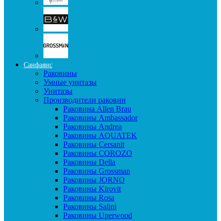
Санфаянс
Раковины
Умные унитазы
Унитазы
Производители раковин
Раковина Allen Brau
Раковины Ambassador
Раковины Andrea
Раковины AQUATEK
Раковины Cersanit
Раковины COROZO
Раковины Della
Раковины Grossman
Раковины JORNO
Раковины Kirovit
Раковины Rosa
Раковины Salini
Раковины Uperwood