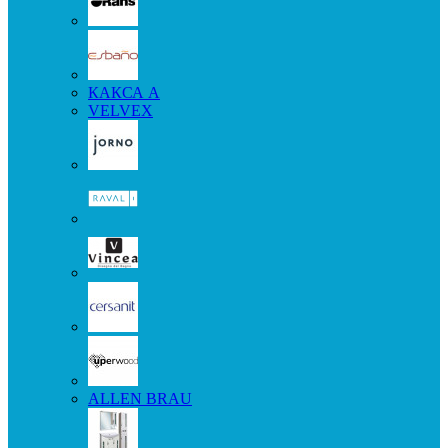
КАКСА А
VELVEX
ALLEN BRAU