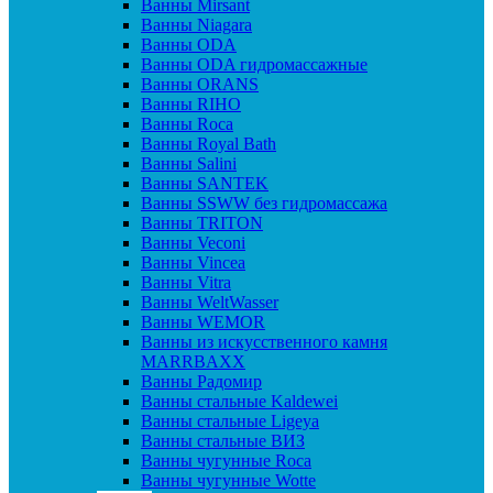
Ванны Mirsant
Ванны Niagara
Ванны ODA
Ванны ODA гидромассажные
Ванны ORANS
Ванны RIHO
Ванны Roca
Ванны Royal Bath
Ванны Salini
Ванны SANTEK
Ванны SSWW без гидромассажа
Ванны TRITON
Ванны Veconi
Ванны Vincea
Ванны Vitra
Ванны WeltWasser
Ванны WEMOR
Ванны из искусственного камня
MARRBAXX
Ванны Радомир
Ванны стальные Kaldewei
Ванны стальные Ligeya
Ванны стальные ВИЗ
Ванны чугунные Roca
Ванны чугунные Wotte