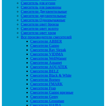
Смеситель для кухни
Смеситель для раковины
Смесители Двухвентильные
Смесители двухвентильные
Смесители Однорычажные
Смесители цвет бронза
Смесители цвет золото
Смесители цвет хром
Все производители смесителей
Cмесители ABBER
Cмесители Gappo
Cмесители Rav Slezak
Cмесители VIDIMA
Cмесители WeltWasser
Смесители Aquanet
Смесители AQUATEK
Смесители BELZ
Смесители Black & White
Смесители Borneo
Смесители FMARK
Смесители Frap
Смесители Gappo врезные
Смесители Gemy
Смесители Grossman
Смесители HAIBA