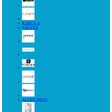
КАКСА А
VELVEX
ALLEN BRAU