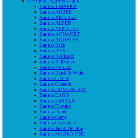
Все производители ванн
Ванны 1 МАРКА
Ванны ABBER
Ванны Allen Brau
Ванны ALPEN
Ванны APPOLLO
Ванны AQUANET
Ванны AQUATEK
Ванны Bach
Ванны BAS
Ванны BeIIRado
Ванны BellAgua
Ванны BESCO
Ванны Black & White
Ванны C-Bath
Ванны Cersanit
Ванны DOMANI-SPA
Ванны EAGO
Ванны ESBANO
Ванны Eurolux
Ванны Frank
Ванны Gemy
Ванны Grossman
Ванны Jacob Delafon
Ванны MARKA ONE