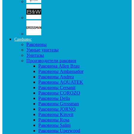
Санфаянс
Раковины
Умные унитазы
Унитазы
Производители раковин
Раковина Allen Brau
Раковины Ambassador
Раковины Andrea
Раковины AQUATEK
Раковины Cersanit
Раковины COROZO
Раковины Della
Раковины Grossman
Раковины JORNO
Раковины Kirovit
Раковины Rosa
Раковины Salini
Раковины Uperwood