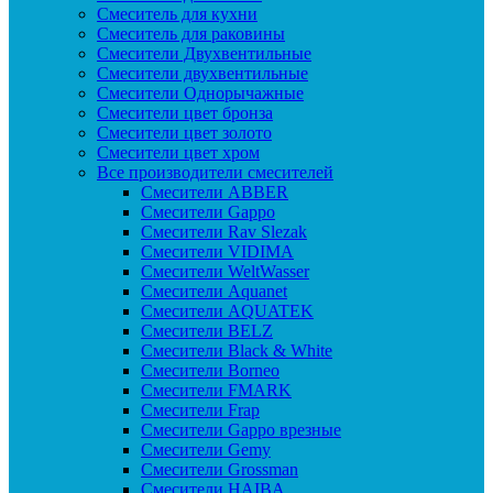
Смеситель для кухни
Смеситель для раковины
Смесители Двухвентильные
Смесители двухвентильные
Смесители Однорычажные
Смесители цвет бронза
Смесители цвет золото
Смесители цвет хром
Все производители смесителей
Cмесители ABBER
Cмесители Gappo
Cмесители Rav Slezak
Cмесители VIDIMA
Cмесители WeltWasser
Смесители Aquanet
Смесители AQUATEK
Смесители BELZ
Смесители Black & White
Смесители Borneo
Смесители FMARK
Смесители Frap
Смесители Gappo врезные
Смесители Gemy
Смесители Grossman
Смесители HAIBA