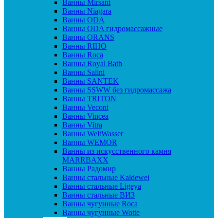
Ванны Mirsant
Ванны Niagara
Ванны ODA
Ванны ODA гидромассажные
Ванны ORANS
Ванны RIHO
Ванны Roca
Ванны Royal Bath
Ванны Salini
Ванны SANTEK
Ванны SSWW без гидромассажа
Ванны TRITON
Ванны Veconi
Ванны Vincea
Ванны Vitra
Ванны WeltWasser
Ванны WEMOR
Ванны из искусственного камня
MARRBAXX
Ванны Радомир
Ванны стальные Kaldewei
Ванны стальные Ligeya
Ванны стальные ВИЗ
Ванны чугунные Roca
Ванны чугунные Wotte