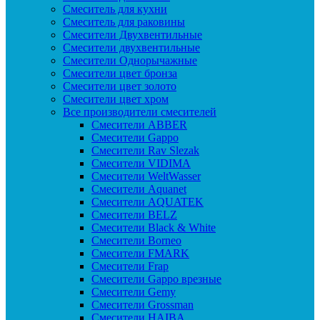
Смеситель для кухни
Смеситель для раковины
Смесители Двухвентильные
Смесители двухвентильные
Смесители Однорычажные
Смесители цвет бронза
Смесители цвет золото
Смесители цвет хром
Все производители смесителей
Cмесители ABBER
Cмесители Gappo
Cмесители Rav Slezak
Cмесители VIDIMA
Cмесители WeltWasser
Смесители Aquanet
Смесители AQUATEK
Смесители BELZ
Смесители Black & White
Смесители Borneo
Смесители FMARK
Смесители Frap
Смесители Gappo врезные
Смесители Gemy
Смесители Grossman
Смесители HAIBA