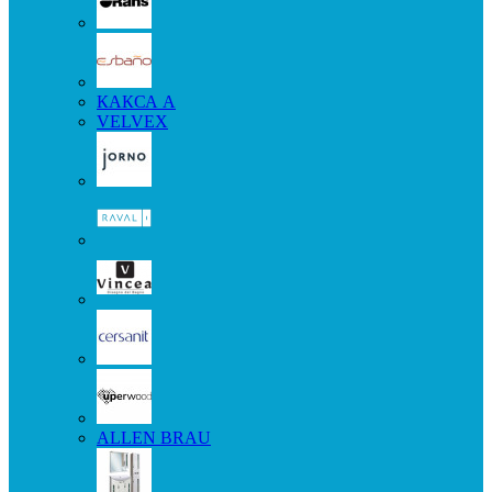
КАКСА А
VELVEX
ALLEN BRAU