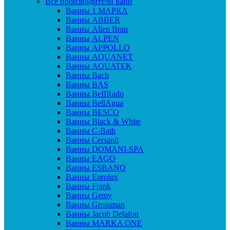
Все производители ванн
Ванны 1 МАРКА
Ванны ABBER
Ванны Allen Brau
Ванны ALPEN
Ванны APPOLLO
Ванны AQUANET
Ванны AQUATEK
Ванны Bach
Ванны BAS
Ванны BeIIRado
Ванны BellAgua
Ванны BESCO
Ванны Black & White
Ванны C-Bath
Ванны Cersanit
Ванны DOMANI-SPA
Ванны EAGO
Ванны ESBANO
Ванны Eurolux
Ванны Frank
Ванны Gemy
Ванны Grossman
Ванны Jacob Delafon
Ванны MARKA ONE