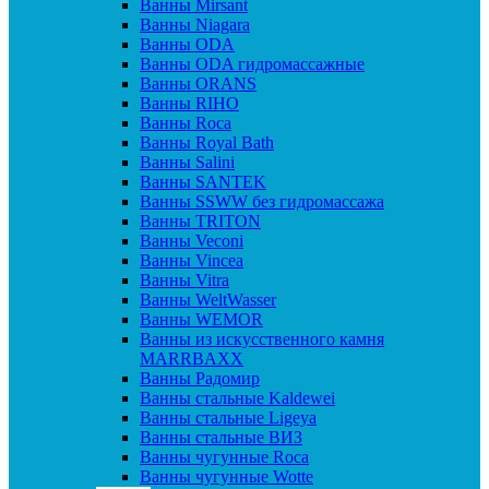
Ванны Mirsant
Ванны Niagara
Ванны ODA
Ванны ODA гидромассажные
Ванны ORANS
Ванны RIHO
Ванны Roca
Ванны Royal Bath
Ванны Salini
Ванны SANTEK
Ванны SSWW без гидромассажа
Ванны TRITON
Ванны Veconi
Ванны Vincea
Ванны Vitra
Ванны WeltWasser
Ванны WEMOR
Ванны из искусственного камня
MARRBAXX
Ванны Радомир
Ванны стальные Kaldewei
Ванны стальные Ligeya
Ванны стальные ВИЗ
Ванны чугунные Roca
Ванны чугунные Wotte