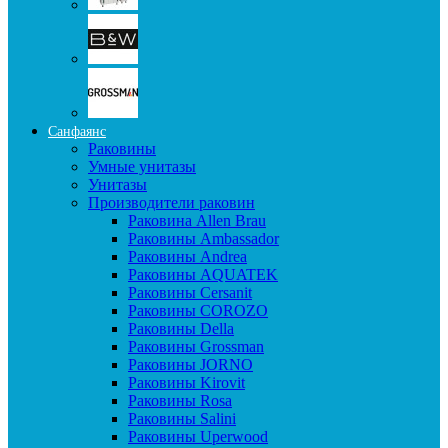
Санфаянс
Раковины
Умные унитазы
Унитазы
Производители раковин
Раковина Allen Brau
Раковины Ambassador
Раковины Andrea
Раковины AQUATEK
Раковины Cersanit
Раковины COROZO
Раковины Della
Раковины Grossman
Раковины JORNO
Раковины Kirovit
Раковины Rosa
Раковины Salini
Раковины Uperwood