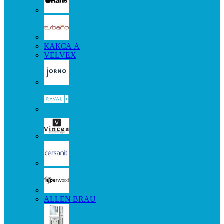
КАКСА А
VELVEX
ALLEN BRAU