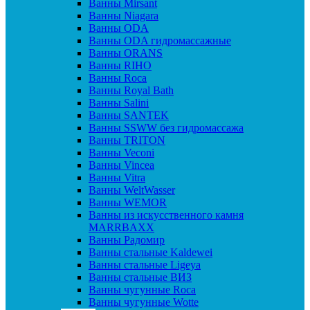
Ванны Mirsant
Ванны Niagara
Ванны ODA
Ванны ODA гидромассажные
Ванны ORANS
Ванны RIHO
Ванны Roca
Ванны Royal Bath
Ванны Salini
Ванны SANTEK
Ванны SSWW без гидромассажа
Ванны TRITON
Ванны Veconi
Ванны Vincea
Ванны Vitra
Ванны WeltWasser
Ванны WEMOR
Ванны из искусственного камня
MARRBAXX
Ванны Радомир
Ванны стальные Kaldewei
Ванны стальные Ligeya
Ванны стальные ВИЗ
Ванны чугунные Roca
Ванны чугунные Wotte