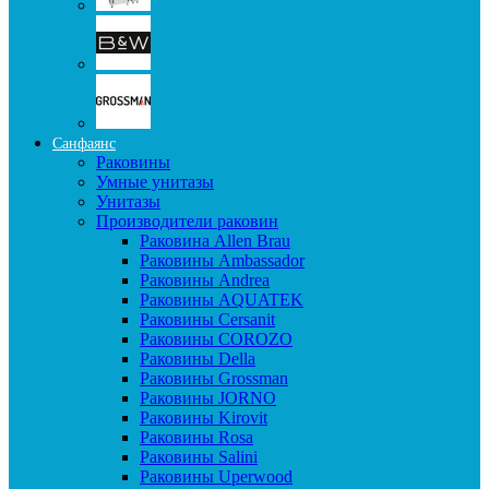
Санфаянс
Раковины
Умные унитазы
Унитазы
Производители раковин
Раковина Allen Brau
Раковины Ambassador
Раковины Andrea
Раковины AQUATEK
Раковины Cersanit
Раковины COROZO
Раковины Della
Раковины Grossman
Раковины JORNO
Раковины Kirovit
Раковины Rosa
Раковины Salini
Раковины Uperwood