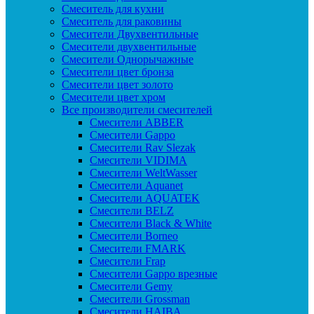
Смеситель для кухни
Смеситель для раковины
Смесители Двухвентильные
Смесители двухвентильные
Смесители Однорычажные
Смесители цвет бронза
Смесители цвет золото
Смесители цвет хром
Все производители смесителей
Cмесители ABBER
Cмесители Gappo
Cмесители Rav Slezak
Cмесители VIDIMA
Cмесители WeltWasser
Смесители Aquanet
Смесители AQUATEK
Смесители BELZ
Смесители Black & White
Смесители Borneo
Смесители FMARK
Смесители Frap
Смесители Gappo врезные
Смесители Gemy
Смесители Grossman
Смесители HAIBA