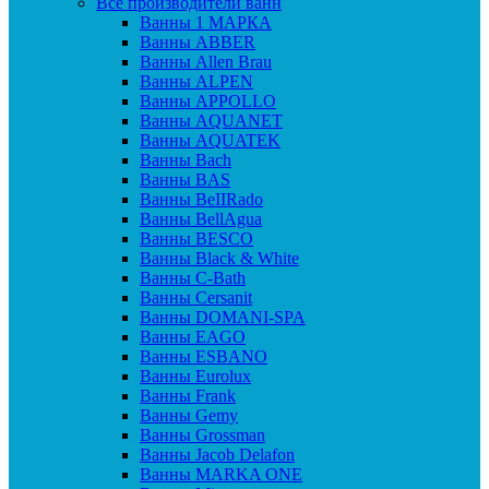
Все производители ванн
Ванны 1 МАРКА
Ванны ABBER
Ванны Allen Brau
Ванны ALPEN
Ванны APPOLLO
Ванны AQUANET
Ванны AQUATEK
Ванны Bach
Ванны BAS
Ванны BeIIRado
Ванны BellAgua
Ванны BESCO
Ванны Black & White
Ванны C-Bath
Ванны Cersanit
Ванны DOMANI-SPA
Ванны EAGO
Ванны ESBANO
Ванны Eurolux
Ванны Frank
Ванны Gemy
Ванны Grossman
Ванны Jacob Delafon
Ванны MARKA ONE