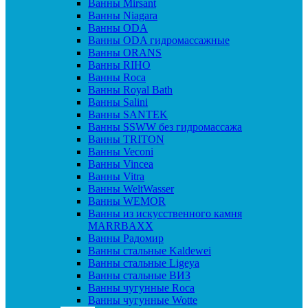
Ванны Mirsant
Ванны Niagara
Ванны ODA
Ванны ODA гидромассажные
Ванны ORANS
Ванны RIHO
Ванны Roca
Ванны Royal Bath
Ванны Salini
Ванны SANTEK
Ванны SSWW без гидромассажа
Ванны TRITON
Ванны Veconi
Ванны Vincea
Ванны Vitra
Ванны WeltWasser
Ванны WEMOR
Ванны из искусственного камня
MARRBAXX
Ванны Радомир
Ванны стальные Kaldewei
Ванны стальные Ligeya
Ванны стальные ВИЗ
Ванны чугунные Roca
Ванны чугунные Wotte