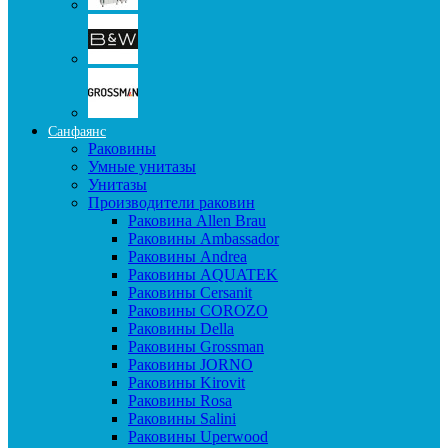
Санфаянс
Раковины
Умные унитазы
Унитазы
Производители раковин
Раковина Allen Brau
Раковины Ambassador
Раковины Andrea
Раковины AQUATEK
Раковины Cersanit
Раковины COROZO
Раковины Della
Раковины Grossman
Раковины JORNO
Раковины Kirovit
Раковины Rosa
Раковины Salini
Раковины Uperwood