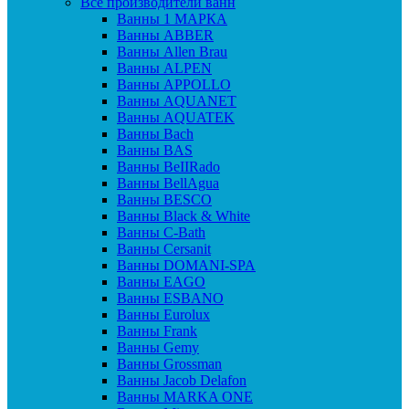
Все производители ванн
Ванны 1 МАРКА
Ванны ABBER
Ванны Allen Brau
Ванны ALPEN
Ванны APPOLLO
Ванны AQUANET
Ванны AQUATEK
Ванны Bach
Ванны BAS
Ванны BeIIRado
Ванны BellAgua
Ванны BESCO
Ванны Black & White
Ванны C-Bath
Ванны Cersanit
Ванны DOMANI-SPA
Ванны EAGO
Ванны ESBANO
Ванны Eurolux
Ванны Frank
Ванны Gemy
Ванны Grossman
Ванны Jacob Delafon
Ванны MARKA ONE