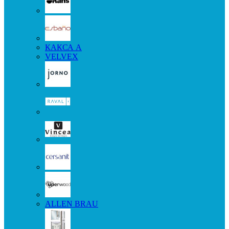
КАКСА А
VELVEX
ALLEN BRAU