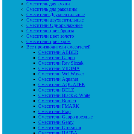
Смеситель для кухни
Смеситель для раковины
Смесители Двухвентильные
Смесители двухвентильные
Смесители Однорычажные
Смесители цвет бронза
Смесители цвет золото
Смесители цвет хром
Все производители смесителей
Cмесители ABBER
Cмесители Gappo
Cмесители Rav Slezak
Cмесители VIDIMA
Cмесители WeltWasser
Смесители Aquanet
Смесители AQUATEK
Смесители BELZ
Смесители Black & White
Смесители Borneo
Смесители FMARK
Смесители Frap
Смесители Gappo врезные
Смесители Gemy
Смесители Grossman
Смесители HAIBA