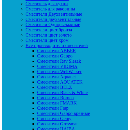
Смеситель для кухни
Смеситель для раковины
Смесители Двухвентильные
Смесители двухвентильные
Смесители Однорычажные
Смесители цвет бронза
Смесители цвет золото
Смесители цвет хром
Все производители смесителей
Cмесители ABBER
Cмесители Gappo
Cмесители Rav Slezak
Cмесители VIDIMA
Cмесители WeltWasser
Смесители Aquanet
Смесители AQUATEK
Смесители BELZ
Смесители Black & White
Смесители Borneo
Смесители FMARK
Смесители Frap
Смесители Gappo врезные
Смесители Gemy
Смесители Grossman
Смесители HAIBA