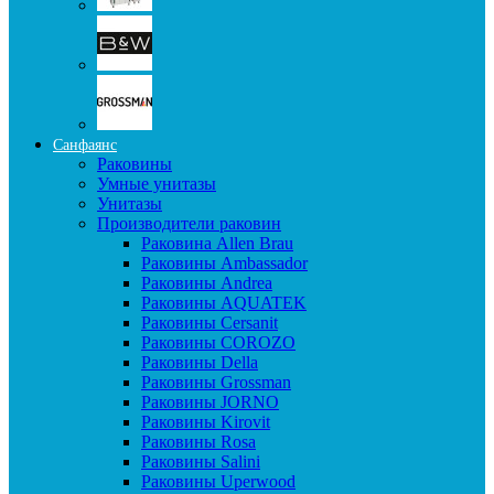
Санфаянс
Раковины
Умные унитазы
Унитазы
Производители раковин
Раковина Allen Brau
Раковины Ambassador
Раковины Andrea
Раковины AQUATEK
Раковины Cersanit
Раковины COROZO
Раковины Della
Раковины Grossman
Раковины JORNO
Раковины Kirovit
Раковины Rosa
Раковины Salini
Раковины Uperwood