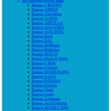
Все производители ванн
Ванны 1 МАРКА
Ванны ABBER
Ванны Allen Brau
Ванны ALPEN
Ванны APPOLLO
Ванны AQUANET
Ванны AQUATEK
Ванны Bach
Ванны BAS
Ванны BeIIRado
Ванны BellAgua
Ванны BESCO
Ванны Black & White
Ванны C-Bath
Ванны Cersanit
Ванны DOMANI-SPA
Ванны EAGO
Ванны ESBANO
Ванны Eurolux
Ванны Frank
Ванны Gemy
Ванны Grossman
Ванны Jacob Delafon
Ванны MARKA ONE