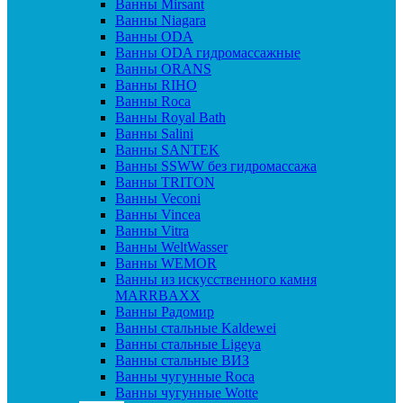
Ванны Mirsant
Ванны Niagara
Ванны ODA
Ванны ODA гидромассажные
Ванны ORANS
Ванны RIHO
Ванны Roca
Ванны Royal Bath
Ванны Salini
Ванны SANTEK
Ванны SSWW без гидромассажа
Ванны TRITON
Ванны Veconi
Ванны Vincea
Ванны Vitra
Ванны WeltWasser
Ванны WEMOR
Ванны из искусственного камня
MARRBAXX
Ванны Радомир
Ванны стальные Kaldewei
Ванны стальные Ligeya
Ванны стальные ВИЗ
Ванны чугунные Roca
Ванны чугунные Wotte