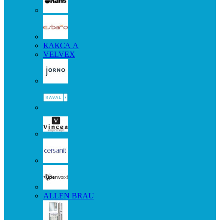
КАКСА А
VELVEX
ALLEN BRAU