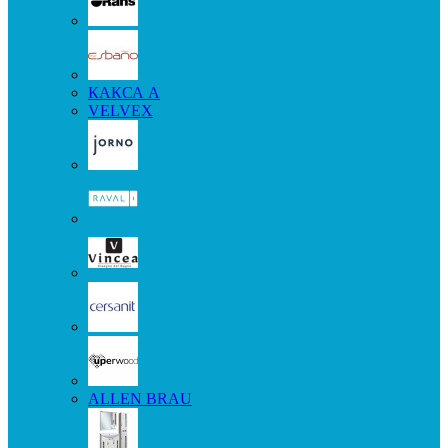
КАКСА А
VELVEX
ALLEN BRAU