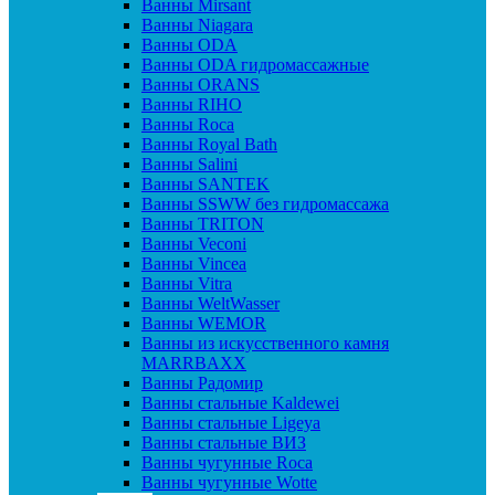
Ванны Mirsant
Ванны Niagara
Ванны ODA
Ванны ODA гидромассажные
Ванны ORANS
Ванны RIHO
Ванны Roca
Ванны Royal Bath
Ванны Salini
Ванны SANTEK
Ванны SSWW без гидромассажа
Ванны TRITON
Ванны Veconi
Ванны Vincea
Ванны Vitra
Ванны WeltWasser
Ванны WEMOR
Ванны из искусственного камня
MARRBAXX
Ванны Радомир
Ванны стальные Kaldewei
Ванны стальные Ligeya
Ванны стальные ВИЗ
Ванны чугунные Roca
Ванны чугунные Wotte