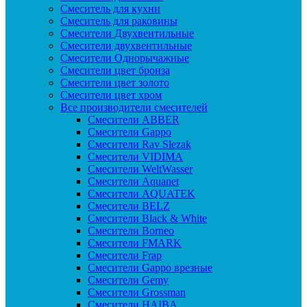
Смеситель для кухни
Смеситель для раковины
Смесители Двухвентильные
Смесители двухвентильные
Смесители Однорычажные
Смесители цвет бронза
Смесители цвет золото
Смесители цвет хром
Все производители смесителей
Cмесители ABBER
Cмесители Gappo
Cмесители Rav Slezak
Cмесители VIDIMA
Cмесители WeltWasser
Смесители Aquanet
Смесители AQUATEK
Смесители BELZ
Смесители Black & White
Смесители Borneo
Смесители FMARK
Смесители Frap
Смесители Gappo врезные
Смесители Gemy
Смесители Grossman
Смесители HAIBA