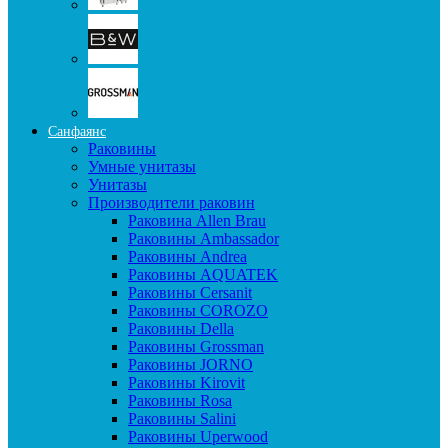
Санфаянс
Раковины
Умные унитазы
Унитазы
Производители раковин
Раковина Allen Brau
Раковины Ambassador
Раковины Andrea
Раковины AQUATEK
Раковины Cersanit
Раковины COROZO
Раковины Della
Раковины Grossman
Раковины JORNO
Раковины Kirovit
Раковины Rosa
Раковины Salini
Раковины Uperwood