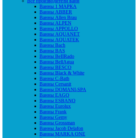
Все производители ванн
Ванны 1 МАРКА
Ванны ABBER
Ванны Allen Brau
Ванны ALPEN
Ванны APPOLLO
Ванны AQUANET
Ванны AQUATEK
Ванны Bach
Ванны BAS
Ванны BeIIRado
Ванны BellAgua
Ванны BESCO
Ванны Black & White
Ванны C-Bath
Ванны Cersanit
Ванны DOMANI-SPA
Ванны EAGO
Ванны ESBANO
Ванны Eurolux
Ванны Frank
Ванны Gemy
Ванны Grossman
Ванны Jacob Delafon
Ванны MARKA ONE