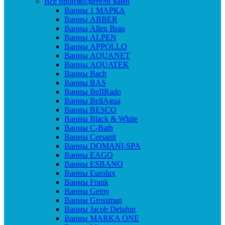
Все производители ванн
Ванны 1 МАРКА
Ванны ABBER
Ванны Allen Brau
Ванны ALPEN
Ванны APPOLLO
Ванны AQUANET
Ванны AQUATEK
Ванны Bach
Ванны BAS
Ванны BeIIRado
Ванны BellAgua
Ванны BESCO
Ванны Black & White
Ванны C-Bath
Ванны Cersanit
Ванны DOMANI-SPA
Ванны EAGO
Ванны ESBANO
Ванны Eurolux
Ванны Frank
Ванны Gemy
Ванны Grossman
Ванны Jacob Delafon
Ванны MARKA ONE