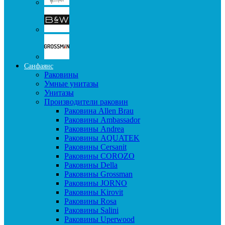
Санфаянс
Раковины
Умные унитазы
Унитазы
Производители раковин
Раковина Allen Brau
Раковины Ambassador
Раковины Andrea
Раковины AQUATEK
Раковины Cersanit
Раковины COROZO
Раковины Della
Раковины Grossman
Раковины JORNO
Раковины Kirovit
Раковины Rosa
Раковины Salini
Раковины Uperwood