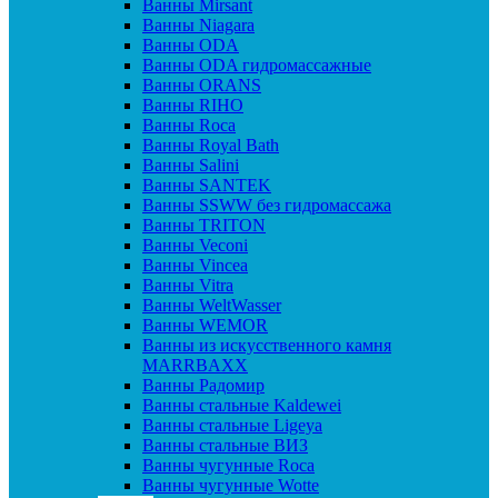
Ванны Mirsant
Ванны Niagara
Ванны ODA
Ванны ODA гидромассажные
Ванны ORANS
Ванны RIHO
Ванны Roca
Ванны Royal Bath
Ванны Salini
Ванны SANTEK
Ванны SSWW без гидромассажа
Ванны TRITON
Ванны Veconi
Ванны Vincea
Ванны Vitra
Ванны WeltWasser
Ванны WEMOR
Ванны из искусственного камня
MARRBAXX
Ванны Радомир
Ванны стальные Kaldewei
Ванны стальные Ligeya
Ванны стальные ВИЗ
Ванны чугунные Roca
Ванны чугунные Wotte