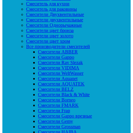
Смеситель для кухни
Смеситель для раковины
Смесители Двухвентильные
Смесители двухвентильные
Смесители Однорычажные
Смесители цвет бронза
Смесители цвет золото
Смесители цвет хром
Все производители смесителей
Cмесители ABBER
Cмесители Gappo
Cмесители Rav Slezak
Cмесители VIDIMA
Cмесители WeltWasser
Смесители Aquanet
Смесители AQUATEK
Смесители BELZ
Смесители Black & White
Смесители Borneo
Смесители FMARK
Смесители Frap
Смесители Gappo врезные
Смесители Gemy
Смесители Grossman
Смесители HAIBA