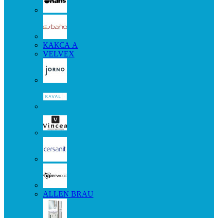
КАКСА А
VELVEX
ALLEN BRAU