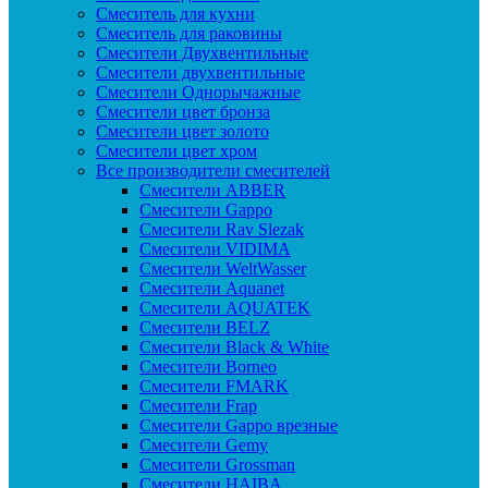
Смеситель для кухни
Смеситель для раковины
Смесители Двухвентильные
Смесители двухвентильные
Смесители Однорычажные
Смесители цвет бронза
Смесители цвет золото
Смесители цвет хром
Все производители смесителей
Cмесители ABBER
Cмесители Gappo
Cмесители Rav Slezak
Cмесители VIDIMA
Cмесители WeltWasser
Смесители Aquanet
Смесители AQUATEK
Смесители BELZ
Смесители Black & White
Смесители Borneo
Смесители FMARK
Смесители Frap
Смесители Gappo врезные
Смесители Gemy
Смесители Grossman
Смесители HAIBA