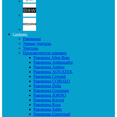
Санфаянс
Раковины
Умные унитазы
Унитазы
Производители раковин
Раковина Allen Brau
Раковины Ambassador
Раковины Andrea
Раковины AQUATEK
Раковины Cersanit
Раковины COROZO
Раковины Della
Раковины Grossman
Раковины JORNO
Раковины Kirovit
Раковины Rosa
Раковины Salini
Раковины Uperwood