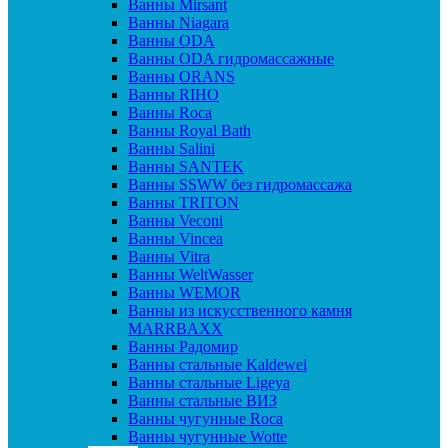
Ванны Mirsant
Ванны Niagara
Ванны ODA
Ванны ODA гидромассажные
Ванны ORANS
Ванны RIHO
Ванны Roca
Ванны Royal Bath
Ванны Salini
Ванны SANTEK
Ванны SSWW без гидромассажа
Ванны TRITON
Ванны Veconi
Ванны Vincea
Ванны Vitra
Ванны WeltWasser
Ванны WEMOR
Ванны из искусственного камня
MARRBAXX
Ванны Радомир
Ванны стальные Kaldewei
Ванны стальные Ligeya
Ванны стальные ВИЗ
Ванны чугунные Roca
Ванны чугунные Wotte