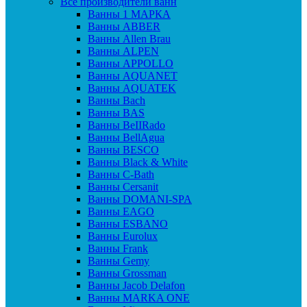
Все производители ванн
Ванны 1 МАРКА
Ванны ABBER
Ванны Allen Brau
Ванны ALPEN
Ванны APPOLLO
Ванны AQUANET
Ванны AQUATEK
Ванны Bach
Ванны BAS
Ванны BeIIRado
Ванны BellAgua
Ванны BESCO
Ванны Black & White
Ванны C-Bath
Ванны Cersanit
Ванны DOMANI-SPA
Ванны EAGO
Ванны ESBANO
Ванны Eurolux
Ванны Frank
Ванны Gemy
Ванны Grossman
Ванны Jacob Delafon
Ванны MARKA ONE