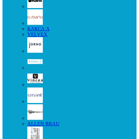
КАКСА А
VELVEX
ALLEN BRAU