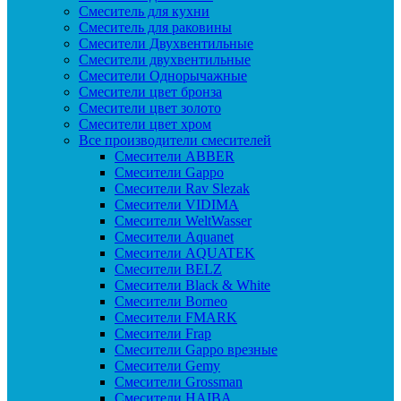
Смеситель для кухни
Смеситель для раковины
Смесители Двухвентильные
Смесители двухвентильные
Смесители Однорычажные
Смесители цвет бронза
Смесители цвет золото
Смесители цвет хром
Все производители смесителей
Cмесители ABBER
Cмесители Gappo
Cмесители Rav Slezak
Cмесители VIDIMA
Cмесители WeltWasser
Смесители Aquanet
Смесители AQUATEK
Смесители BELZ
Смесители Black & White
Смесители Borneo
Смесители FMARK
Смесители Frap
Смесители Gappo врезные
Смесители Gemy
Смесители Grossman
Смесители HAIBA