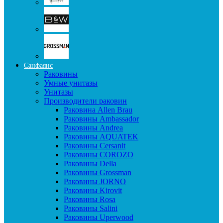
Санфаянс
Раковины
Умные унитазы
Унитазы
Производители раковин
Раковина Allen Brau
Раковины Ambassador
Раковины Andrea
Раковины AQUATEK
Раковины Cersanit
Раковины COROZO
Раковины Della
Раковины Grossman
Раковины JORNO
Раковины Kirovit
Раковины Rosa
Раковины Salini
Раковины Uperwood