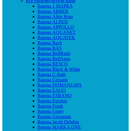
Все производители ванн
Ванны 1 МАРКА
Ванны ABBER
Ванны Allen Brau
Ванны ALPEN
Ванны APPOLLO
Ванны AQUANET
Ванны AQUATEK
Ванны Bach
Ванны BAS
Ванны BeIIRado
Ванны BellAgua
Ванны BESCO
Ванны Black & White
Ванны C-Bath
Ванны Cersanit
Ванны DOMANI-SPA
Ванны EAGO
Ванны ESBANO
Ванны Eurolux
Ванны Frank
Ванны Gemy
Ванны Grossman
Ванны Jacob Delafon
Ванны MARKA ONE