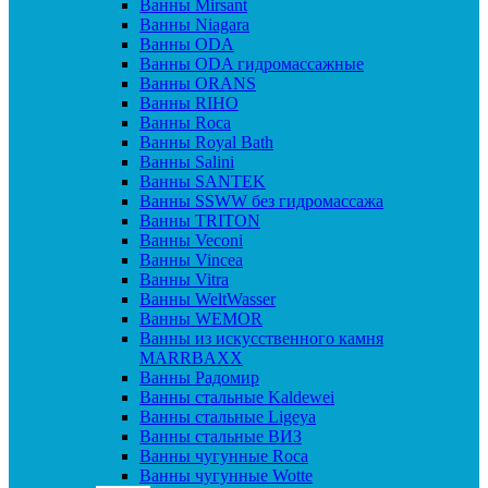
Ванны Mirsant
Ванны Niagara
Ванны ODA
Ванны ODA гидромассажные
Ванны ORANS
Ванны RIHO
Ванны Roca
Ванны Royal Bath
Ванны Salini
Ванны SANTEK
Ванны SSWW без гидромассажа
Ванны TRITON
Ванны Veconi
Ванны Vincea
Ванны Vitra
Ванны WeltWasser
Ванны WEMOR
Ванны из искусственного камня
MARRBAXX
Ванны Радомир
Ванны стальные Kaldewei
Ванны стальные Ligeya
Ванны стальные ВИЗ
Ванны чугунные Roca
Ванны чугунные Wotte