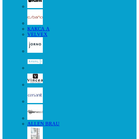
КАКСА А
VELVEX
ALLEN BRAU