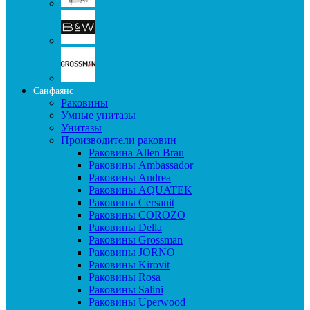
Санфаянс
Раковины
Умные унитазы
Унитазы
Производители раковин
Раковина Allen Brau
Раковины Ambassador
Раковины Andrea
Раковины AQUATEK
Раковины Cersanit
Раковины COROZO
Раковины Della
Раковины Grossman
Раковины JORNO
Раковины Kirovit
Раковины Rosa
Раковины Salini
Раковины Uperwood