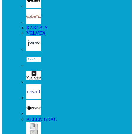
КАКСА А
VELVEX
ALLEN BRAU