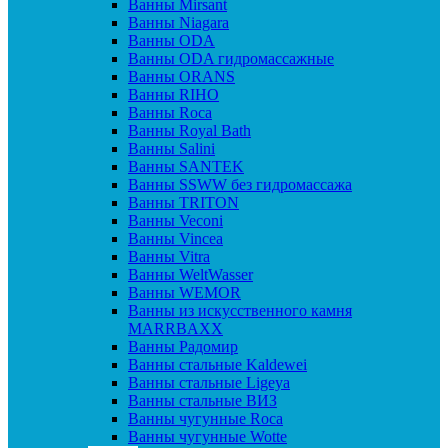
Ванны Mirsant
Ванны Niagara
Ванны ODA
Ванны ODA гидромассажные
Ванны ORANS
Ванны RIHO
Ванны Roca
Ванны Royal Bath
Ванны Salini
Ванны SANTEK
Ванны SSWW без гидромассажа
Ванны TRITON
Ванны Veconi
Ванны Vincea
Ванны Vitra
Ванны WeltWasser
Ванны WEMOR
Ванны из искусственного камня
MARRBAXX
Ванны Радомир
Ванны стальные Kaldewei
Ванны стальные Ligeya
Ванны стальные ВИЗ
Ванны чугунные Roca
Ванны чугунные Wotte