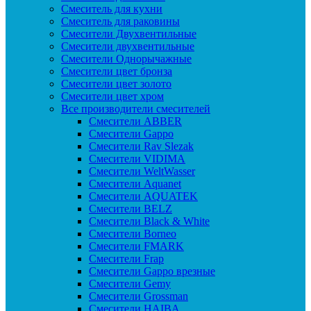
Смеситель для кухни
Смеситель для раковины
Смесители Двухвентильные
Смесители двухвентильные
Смесители Однорычажные
Смесители цвет бронза
Смесители цвет золото
Смесители цвет хром
Все производители смесителей
Cмесители ABBER
Cмесители Gappo
Cмесители Rav Slezak
Cмесители VIDIMA
Cмесители WeltWasser
Смесители Aquanet
Смесители AQUATEK
Смесители BELZ
Смесители Black & White
Смесители Borneo
Смесители FMARK
Смесители Frap
Смесители Gappo врезные
Смесители Gemy
Смесители Grossman
Смесители HAIBA