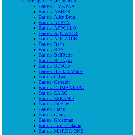
Все производители ванн
Ванны 1 МАРКА
Ванны ABBER
Ванны Allen Brau
Ванны ALPEN
Ванны APPOLLO
Ванны AQUANET
Ванны AQUATEK
Ванны Bach
Ванны BAS
Ванны BeIIRado
Ванны BellAgua
Ванны BESCO
Ванны Black & White
Ванны C-Bath
Ванны Cersanit
Ванны DOMANI-SPA
Ванны EAGO
Ванны ESBANO
Ванны Eurolux
Ванны Frank
Ванны Gemy
Ванны Grossman
Ванны Jacob Delafon
Ванны MARKA ONE