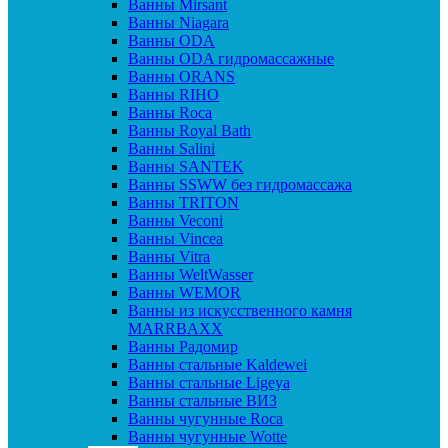
Ванны Mirsant
Ванны Niagara
Ванны ODA
Ванны ODA гидромассажные
Ванны ORANS
Ванны RIHO
Ванны Roca
Ванны Royal Bath
Ванны Salini
Ванны SANTEK
Ванны SSWW без гидромассажа
Ванны TRITON
Ванны Veconi
Ванны Vincea
Ванны Vitra
Ванны WeltWasser
Ванны WEMOR
Ванны из искусственного камня
MARRBAXX
Ванны Радомир
Ванны стальные Kaldewei
Ванны стальные Ligeya
Ванны стальные ВИЗ
Ванны чугунные Roca
Ванны чугунные Wotte