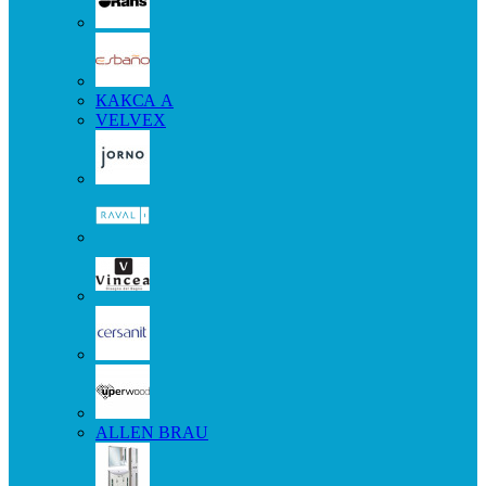
КАКСА А
VELVEX
ALLEN BRAU