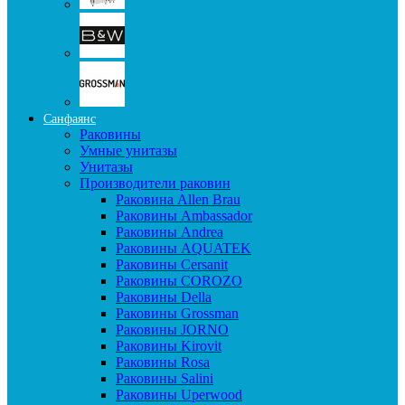
Санфаянс
Раковины
Умные унитазы
Унитазы
Производители раковин
Раковина Allen Brau
Раковины Ambassador
Раковины Andrea
Раковины AQUATEK
Раковины Cersanit
Раковины COROZO
Раковины Della
Раковины Grossman
Раковины JORNO
Раковины Kirovit
Раковины Rosa
Раковины Salini
Раковины Uperwood