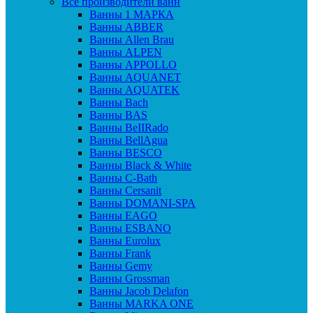
Все производители ванн
Ванны 1 МАРКА
Ванны ABBER
Ванны Allen Brau
Ванны ALPEN
Ванны APPOLLO
Ванны AQUANET
Ванны AQUATEK
Ванны Bach
Ванны BAS
Ванны BeIIRado
Ванны BellAgua
Ванны BESCO
Ванны Black & White
Ванны C-Bath
Ванны Cersanit
Ванны DOMANI-SPA
Ванны EAGO
Ванны ESBANO
Ванны Eurolux
Ванны Frank
Ванны Gemy
Ванны Grossman
Ванны Jacob Delafon
Ванны MARKA ONE