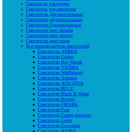
Смеситель для кухни
Смеситель для раковины
Смесители Двухвентильные
Смесители двухвентильные
Смесители Однорычажные
Смесители цвет бронза
Смесители цвет золото
Смесители цвет хром
Все производители смесителей
Cмесители ABBER
Cмесители Gappo
Cмесители Rav Slezak
Cмесители VIDIMA
Cмесители WeltWasser
Смесители Aquanet
Смесители AQUATEK
Смесители BELZ
Смесители Black & White
Смесители Borneo
Смесители FMARK
Смесители Frap
Смесители Gappo врезные
Смесители Gemy
Смесители Grossman
Смесители HAIBA