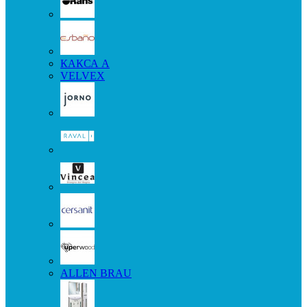
КАКСА А
VELVEX
ALLEN BRAU