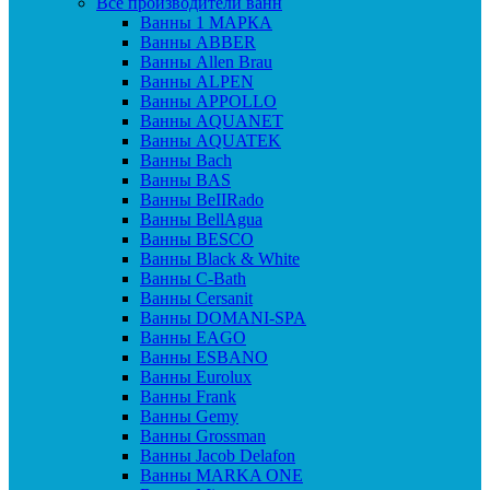
Все производители ванн
Ванны 1 МАРКА
Ванны ABBER
Ванны Allen Brau
Ванны ALPEN
Ванны APPOLLO
Ванны AQUANET
Ванны AQUATEK
Ванны Bach
Ванны BAS
Ванны BeIIRado
Ванны BellAgua
Ванны BESCO
Ванны Black & White
Ванны C-Bath
Ванны Cersanit
Ванны DOMANI-SPA
Ванны EAGO
Ванны ESBANO
Ванны Eurolux
Ванны Frank
Ванны Gemy
Ванны Grossman
Ванны Jacob Delafon
Ванны MARKA ONE