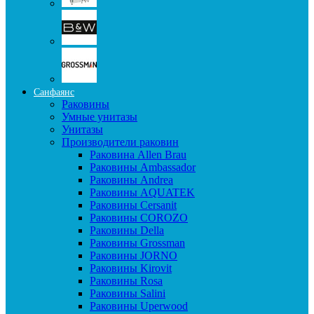
Санфаянс
Раковины
Умные унитазы
Унитазы
Производители раковин
Раковина Allen Brau
Раковины Ambassador
Раковины Andrea
Раковины AQUATEK
Раковины Cersanit
Раковины COROZO
Раковины Della
Раковины Grossman
Раковины JORNO
Раковины Kirovit
Раковины Rosa
Раковины Salini
Раковины Uperwood