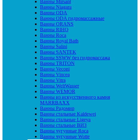
Ванны Mirsant
Ванны Niagara
Ванны ODA
Ванны ODA гидромассажные
Ванны ORANS
Ванны RIHO
Ванны Roca
Ванны Royal Bath
Ванны Salini
Ванны SANTEK
Ванны SSWW без гидромассажа
Ванны TRITON
Ванны Veconi
Ванны Vincea
Ванны Vitra
Ванны WeltWasser
Ванны WEMOR
Ванны из искусственного камня
MARRBAXX
Ванны Радомир
Ванны стальные Kaldewei
Ванны стальные Ligeya
Ванны стальные ВИЗ
Ванны чугунные Roca
Ванны чугунные Wotte