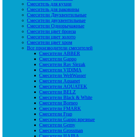
Смеситель для кухни
Смеситель для раковины
Смесители Двухвентильные
Смесители двухвентильные
Смесители Однорычажные
Смесители цвет бронза
Смесители цвет золото
Смесители цвет хром
Все производители смесителей
Cмесители ABBER
Cмесители Gappo
Cмесители Rav Slezak
Cмесители VIDIMA
Cмесители WeltWasser
Смесители Aquanet
Смесители AQUATEK
Смесители BELZ
Смесители Black & White
Смесители Borneo
Смесители FMARK
Смесители Frap
Смесители Gappo врезные
Смесители Gemy
Смесители Grossman
Смесители HAIBA