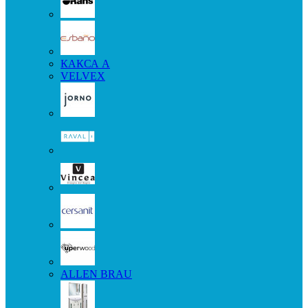
КАКСА А
VELVEX
ALLEN BRAU