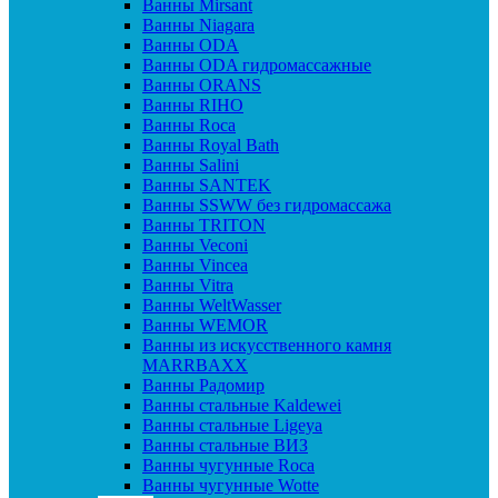
Ванны Mirsant
Ванны Niagara
Ванны ODA
Ванны ODA гидромассажные
Ванны ORANS
Ванны RIHO
Ванны Roca
Ванны Royal Bath
Ванны Salini
Ванны SANTEK
Ванны SSWW без гидромассажа
Ванны TRITON
Ванны Veconi
Ванны Vincea
Ванны Vitra
Ванны WeltWasser
Ванны WEMOR
Ванны из искусственного камня
MARRBAXX
Ванны Радомир
Ванны стальные Kaldewei
Ванны стальные Ligeya
Ванны стальные ВИЗ
Ванны чугунные Roca
Ванны чугунные Wotte