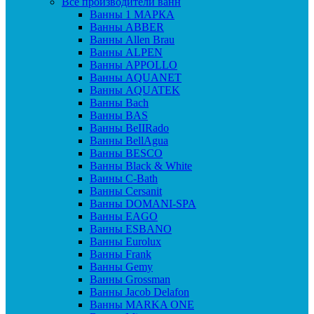
Все производители ванн
Ванны 1 МАРКА
Ванны ABBER
Ванны Allen Brau
Ванны ALPEN
Ванны APPOLLO
Ванны AQUANET
Ванны AQUATEK
Ванны Bach
Ванны BAS
Ванны BeIIRado
Ванны BellAgua
Ванны BESCO
Ванны Black & White
Ванны C-Bath
Ванны Cersanit
Ванны DOMANI-SPA
Ванны EAGO
Ванны ESBANO
Ванны Eurolux
Ванны Frank
Ванны Gemy
Ванны Grossman
Ванны Jacob Delafon
Ванны MARKA ONE