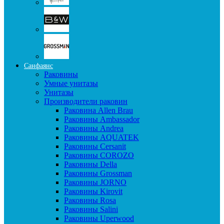
Санфаянс
Раковины
Умные унитазы
Унитазы
Производители раковин
Раковина Allen Brau
Раковины Ambassador
Раковины Andrea
Раковины AQUATEK
Раковины Cersanit
Раковины COROZO
Раковины Della
Раковины Grossman
Раковины JORNO
Раковины Kirovit
Раковины Rosa
Раковины Salini
Раковины Uperwood