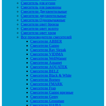
Смеситель для кухни
Смеситель для раковины
Смесители Двухвентильные
Смесители двухвентильные
Смесители Однорычажные
Смесители цвет бронза
Смесители цвет золото
Смесители цвет хром
Все производители смесителей
Cмесители ABBER
Cмесители Gappo
Cмесители Rav Slezak
Cмесители VIDIMA
Cмесители WeltWasser
Смесители Aquanet
Смесители AQUATEK
Смесители BELZ
Смесители Black & White
Смесители Borneo
Смесители FMARK
Смесители Frap
Смесители Gappo врезные
Смесители Gemy
Смесители Grossman
Смесители HAIBA