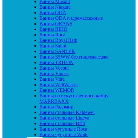
Ванны Mirsant
Ванны Niagara
Ванны ODA
Ванны ODA гидромассажные
Ванны ORANS
Ванны RIHO
Ванны Roca
Ванны Royal Bath
Ванны Salini
Ванны SANTEK
Ванны SSWW без гидромассажа
Ванны TRITON
Ванны Veconi
Ванны Vincea
Ванны Vitra
Ванны WeltWasser
Ванны WEMOR
Ванны из искусственного камня
MARRBAXX
Ванны Радомир
Ванны стальные Kaldewei
Ванны стальные Ligeya
Ванны стальные ВИЗ
Ванны чугунные Roca
Ванны чугунные Wotte