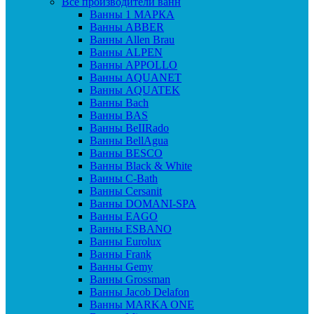
Все производители ванн
Ванны 1 МАРКА
Ванны ABBER
Ванны Allen Brau
Ванны ALPEN
Ванны APPOLLO
Ванны AQUANET
Ванны AQUATEK
Ванны Bach
Ванны BAS
Ванны BeIIRado
Ванны BellAgua
Ванны BESCO
Ванны Black & White
Ванны C-Bath
Ванны Cersanit
Ванны DOMANI-SPA
Ванны EAGO
Ванны ESBANO
Ванны Eurolux
Ванны Frank
Ванны Gemy
Ванны Grossman
Ванны Jacob Delafon
Ванны MARKA ONE