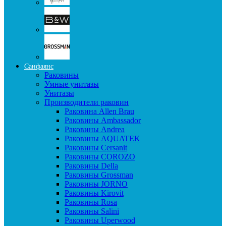
Санфаянс
Раковины
Умные унитазы
Унитазы
Производители раковин
Раковина Allen Brau
Раковины Ambassador
Раковины Andrea
Раковины AQUATEK
Раковины Cersanit
Раковины COROZO
Раковины Della
Раковины Grossman
Раковины JORNO
Раковины Kirovit
Раковины Rosa
Раковины Salini
Раковины Uperwood