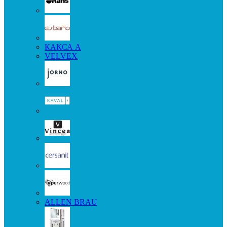
КАКСА А
VELVEX
ALLEN BRAU