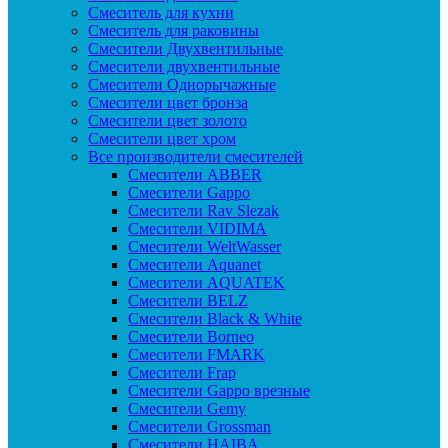
Смеситель для кухни
Смеситель для раковины
Смесители Двухвентильные
Смесители двухвентильные
Смесители Однорычажные
Смесители цвет бронза
Смесители цвет золото
Смесители цвет хром
Все производители смесителей
Cмесители ABBER
Cмесители Gappo
Cмесители Rav Slezak
Cмесители VIDIMA
Cмесители WeltWasser
Смесители Aquanet
Смесители AQUATEK
Смесители BELZ
Смесители Black & White
Смесители Borneo
Смесители FMARK
Смесители Frap
Смесители Gappo врезные
Смесители Gemy
Смесители Grossman
Смесители HAIBA