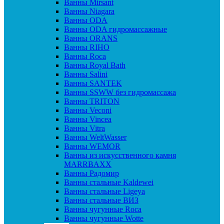
Ванны Mirsant
Ванны Niagara
Ванны ODA
Ванны ODA гидромассажные
Ванны ORANS
Ванны RIHO
Ванны Roca
Ванны Royal Bath
Ванны Salini
Ванны SANTEK
Ванны SSWW без гидромассажа
Ванны TRITON
Ванны Veconi
Ванны Vincea
Ванны Vitra
Ванны WeltWasser
Ванны WEMOR
Ванны из искусственного камня
MARRBAXX
Ванны Радомир
Ванны стальные Kaldewei
Ванны стальные Ligeya
Ванны стальные ВИЗ
Ванны чугунные Roca
Ванны чугунные Wotte