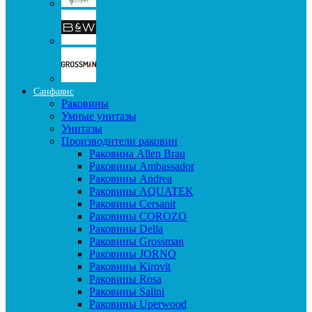
Санфаянс
Раковины
Умные унитазы
Унитазы
Производители раковин
Раковина Allen Brau
Раковины Ambassador
Раковины Andrea
Раковины AQUATEK
Раковины Cersanit
Раковины COROZO
Раковины Della
Раковины Grossman
Раковины JORNO
Раковины Kirovit
Раковины Rosa
Раковины Salini
Раковины Uperwood