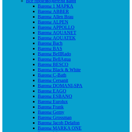
Все производители ванн
Ванны 1 МАРКА
Ванны ABBER
Ванны Allen Brau
Ванны ALPEN
Ванны APPOLLO
Ванны AQUANET
Ванны AQUATEK
Ванны Bach
Ванны BAS
Ванны BeIIRado
Ванны BellAgua
Ванны BESCO
Ванны Black & White
Ванны C-Bath
Ванны Cersanit
Ванны DOMANI-SPA
Ванны EAGO
Ванны ESBANO
Ванны Eurolux
Ванны Frank
Ванны Gemy
Ванны Grossman
Ванны Jacob Delafon
Ванны MARKA ONE