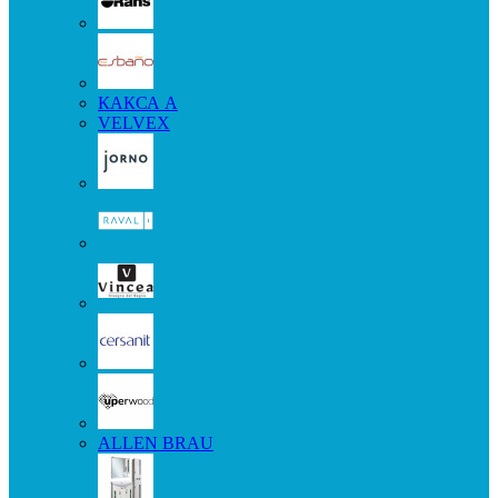
КАКСА А
VELVEX
ALLEN BRAU