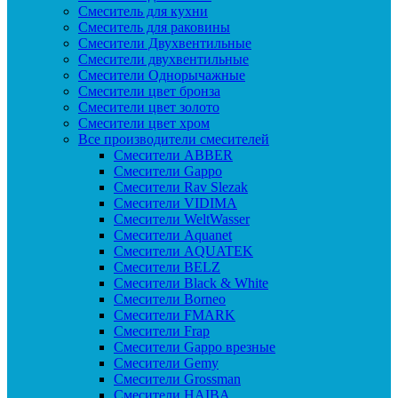
Смеситель для кухни
Смеситель для раковины
Смесители Двухвентильные
Смесители двухвентильные
Смесители Однорычажные
Смесители цвет бронза
Смесители цвет золото
Смесители цвет хром
Все производители смесителей
Cмесители ABBER
Cмесители Gappo
Cмесители Rav Slezak
Cмесители VIDIMA
Cмесители WeltWasser
Смесители Aquanet
Смесители AQUATEK
Смесители BELZ
Смесители Black & White
Смесители Borneo
Смесители FMARK
Смесители Frap
Смесители Gappo врезные
Смесители Gemy
Смесители Grossman
Смесители HAIBA