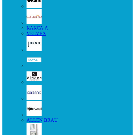
КАКСА А
VELVEX
ALLEN BRAU