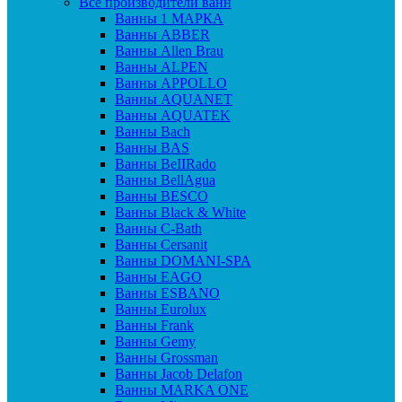
Все производители ванн
Ванны 1 МАРКА
Ванны ABBER
Ванны Allen Brau
Ванны ALPEN
Ванны APPOLLO
Ванны AQUANET
Ванны AQUATEK
Ванны Bach
Ванны BAS
Ванны BeIIRado
Ванны BellAgua
Ванны BESCO
Ванны Black & White
Ванны C-Bath
Ванны Cersanit
Ванны DOMANI-SPA
Ванны EAGO
Ванны ESBANO
Ванны Eurolux
Ванны Frank
Ванны Gemy
Ванны Grossman
Ванны Jacob Delafon
Ванны MARKA ONE