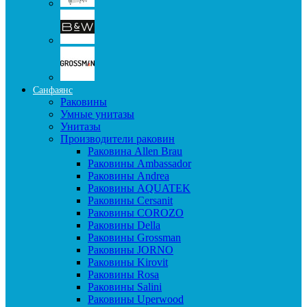
Санфаянс
Раковины
Умные унитазы
Унитазы
Производители раковин
Раковина Allen Brau
Раковины Ambassador
Раковины Andrea
Раковины AQUATEK
Раковины Cersanit
Раковины COROZO
Раковины Della
Раковины Grossman
Раковины JORNO
Раковины Kirovit
Раковины Rosa
Раковины Salini
Раковины Uperwood