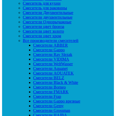
Смеситель для кухни
Смеситель для раковины
Смесители Двухвентильные
Смесители двухвентильные
Смесители Однорычажные
Смесители цвет бронза
Смесители цвет золото
Смесители цвет хром
Все производители смесителей
Cмесители ABBER
Cмесители Gappo
Cмесители Rav Slezak
Cмесители VIDIMA
Cмесители WeltWasser
Смесители Aquanet
Смесители AQUATEK
Смесители BELZ
Смесители Black & White
Смесители Borneo
Смесители FMARK
Смесители Frap
Смесители Gappo врезные
Смесители Gemy
Смесители Grossman
Смесители HAIBA