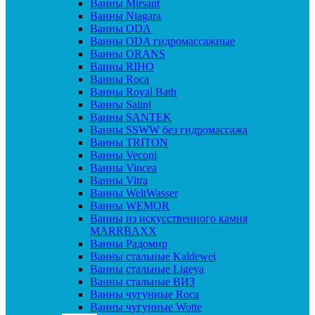
Ванны Mirsant
Ванны Niagara
Ванны ODA
Ванны ODA гидромассажные
Ванны ORANS
Ванны RIHO
Ванны Roca
Ванны Royal Bath
Ванны Salini
Ванны SANTEK
Ванны SSWW без гидромассажа
Ванны TRITON
Ванны Veconi
Ванны Vincea
Ванны Vitra
Ванны WeltWasser
Ванны WEMOR
Ванны из искусственного камня
MARRBAXX
Ванны Радомир
Ванны стальные Kaldewei
Ванны стальные Ligeya
Ванны стальные ВИЗ
Ванны чугунные Roca
Ванны чугунные Wotte