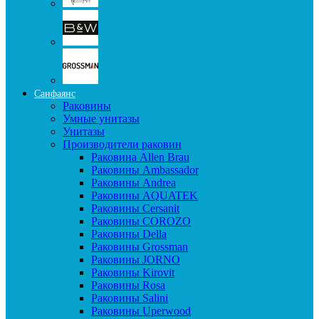
Санфаянс
Раковины
Умные унитазы
Унитазы
Производители раковин
Раковина Allen Brau
Раковины Ambassador
Раковины Andrea
Раковины AQUATEK
Раковины Cersanit
Раковины COROZO
Раковины Della
Раковины Grossman
Раковины JORNO
Раковины Kirovit
Раковины Rosa
Раковины Salini
Раковины Uperwood