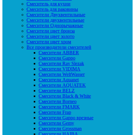
Смеситель для кухни
Смеситель для раковины
Смесители Двухвентильные
Смесители двухвентильные
Смесители Однорычажные
Смесители цвет бронза
Смесители цвет золото
Смесители цвет хром
Все производители смесителей
Cмесители ABBER
Cмесители Gappo
Cмесители Rav Slezak
Cмесители VIDIMA
Cмесители WeltWasser
Смесители Aquanet
Смесители AQUATEK
Смесители BELZ
Смесители Black & White
Смесители Borneo
Смесители FMARK
Смесители Frap
Смесители Gappo врезные
Смесители Gemy
Смесители Grossman
Смесители HAIBA