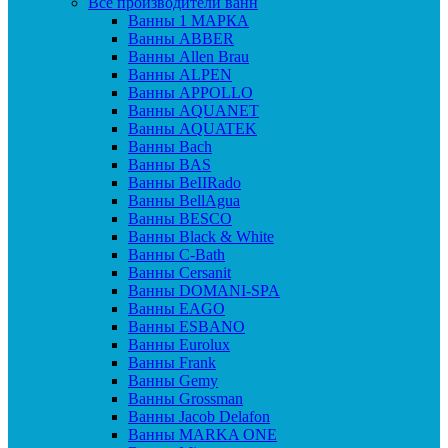
Все производители ванн
Ванны 1 МАРКА
Ванны ABBER
Ванны Allen Brau
Ванны ALPEN
Ванны APPOLLO
Ванны AQUANET
Ванны AQUATEK
Ванны Bach
Ванны BAS
Ванны BeIIRado
Ванны BellAgua
Ванны BESCO
Ванны Black & White
Ванны C-Bath
Ванны Cersanit
Ванны DOMANI-SPA
Ванны EAGO
Ванны ESBANO
Ванны Eurolux
Ванны Frank
Ванны Gemy
Ванны Grossman
Ванны Jacob Delafon
Ванны MARKA ONE