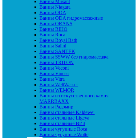
Ванны Mirsant
Ванны Niagara
Ванны ODA
Ванны ODA гидромассажные
Ванны ORANS
Ванны RIHO
Ванны Roca
Ванны Royal Bath
Ванны Salini
Ванны SANTEK
Ванны SSWW без гидромассажа
Ванны TRITON
Ванны Veconi
Ванны Vincea
Ванны Vitra
Ванны WeltWasser
Ванны WEMOR
Ванны из искусственного камня
MARRBAXX
Ванны Радомир
Ванны стальные Kaldewei
Ванны стальные Ligeya
Ванны стальные ВИЗ
Ванны чугунные Roca
Ванны чугунные Wotte