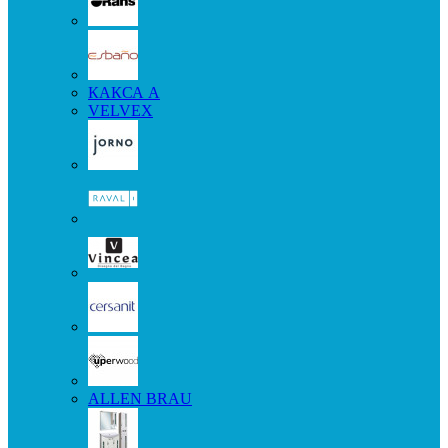
КАКСА А
VELVEX
ALLEN BRAU