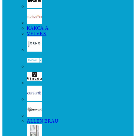
КАКСА А
VELVEX
ALLEN BRAU