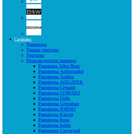
Санфаянс
Раковины
Умные унитазы
Унитазы
Производители раковин
Раковина Allen Brau
Раковины Ambassador
Раковины Andrea
Раковины AQUATEK
Раковины Cersanit
Раковины COROZO
Раковины Della
Раковины Grossman
Раковины JORNO
Раковины Kirovit
Раковины Rosa
Раковины Salini
Раковины Uperwood