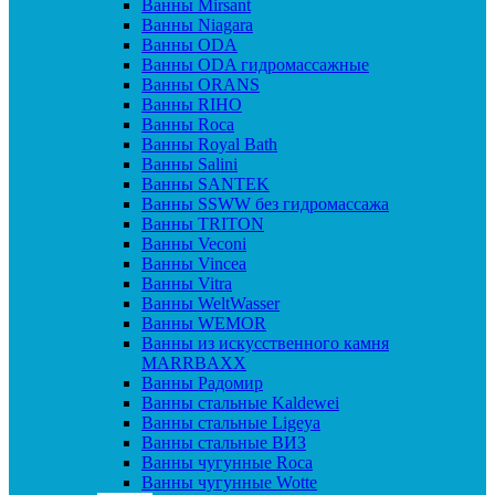
Ванны Mirsant
Ванны Niagara
Ванны ODA
Ванны ODA гидромассажные
Ванны ORANS
Ванны RIHO
Ванны Roca
Ванны Royal Bath
Ванны Salini
Ванны SANTEK
Ванны SSWW без гидромассажа
Ванны TRITON
Ванны Veconi
Ванны Vincea
Ванны Vitra
Ванны WeltWasser
Ванны WEMOR
Ванны из искусственного камня
MARRBAXX
Ванны Радомир
Ванны стальные Kaldewei
Ванны стальные Ligeya
Ванны стальные ВИЗ
Ванны чугунные Roca
Ванны чугунные Wotte