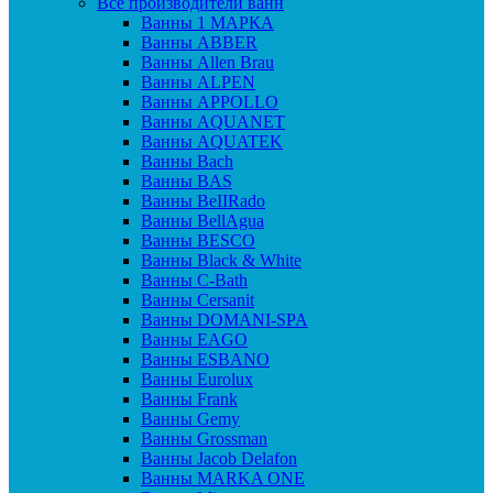
Все производители ванн
Ванны 1 МАРКА
Ванны ABBER
Ванны Allen Brau
Ванны ALPEN
Ванны APPOLLO
Ванны AQUANET
Ванны AQUATEK
Ванны Bach
Ванны BAS
Ванны BeIIRado
Ванны BellAgua
Ванны BESCO
Ванны Black & White
Ванны C-Bath
Ванны Cersanit
Ванны DOMANI-SPA
Ванны EAGO
Ванны ESBANO
Ванны Eurolux
Ванны Frank
Ванны Gemy
Ванны Grossman
Ванны Jacob Delafon
Ванны MARKA ONE