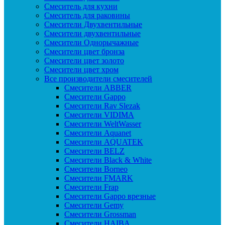
Смеситель для кухни
Смеситель для раковины
Смесители Двухвентильные
Смесители двухвентильные
Смесители Однорычажные
Смесители цвет бронза
Смесители цвет золото
Смесители цвет хром
Все производители смесителей
Cмесители ABBER
Cмесители Gappo
Cмесители Rav Slezak
Cмесители VIDIMA
Cмесители WeltWasser
Смесители Aquanet
Смесители AQUATEK
Смесители BELZ
Смесители Black & White
Смесители Borneo
Смесители FMARK
Смесители Frap
Смесители Gappo врезные
Смесители Gemy
Смесители Grossman
Смесители HAIBA